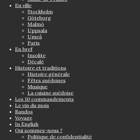
En ville
Stockholm
Göteborg
Malmö
Uppsala
Umeå
Paris
En bref
Insolite
Décalé
Histoire et traditions
Histoire générale
Fêtes suédoises
Musique
La cuisine suédoise
Les 10 commandements
Le vin du mois
Randos
Voyage
In English
Qui sommes-nous ?
Politique de confidentialité