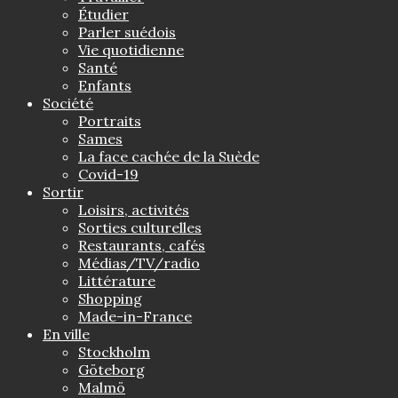
Étudier
Parler suédois
Vie quotidienne
Santé
Enfants
Société
Portraits
Sames
La face cachée de la Suède
Covid-19
Sortir
Loisirs, activités
Sorties culturelles
Restaurants, cafés
Médias/TV/radio
Littérature
Shopping
Made-in-France
En ville
Stockholm
Göteborg
Malmö