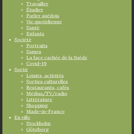
Travailler
Étudier
Parler suédois
Vie quotidienne
Santé
Enfants
Société
Portraits
Sames
La face cachée de la Suède
Covid-19
Sortir
Loisirs, activités
Sorties culturelles
Restaurants, cafés
Médias/TV/radio
Littérature
Shopping
Made-in-France
En ville
Stockholm
Göteborg