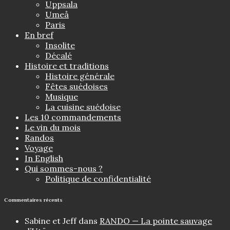
Uppsala
Umeå
Paris
En bref
Insolite
Décalé
Histoire et traditions
Histoire générale
Fêtes suédoises
Musique
La cuisine suédoise
Les 10 commandements
Le vin du mois
Randos
Voyage
In English
Qui sommes-nous ?
Politique de confidentialité
Commentaires récents
Sabine et Jeff
dans
RANDO — La pointe sauvage