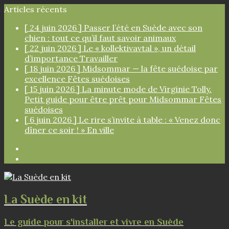
Articles récents
[ 24 juin 2026 ]
Passer l’été en Suède avec son
chien : tout ce qu’il faut savoir
animaux
[ 22 juin 2026 ]
Le « kollektivavtal », un détail
d’importance
Travailler
[ 18 juin 2026 ]
Midsommar — la fête suédoise par
excellence
Fêtes suédoises
[ 15 juin 2026 ]
La minute mode de Virginie Tolly.
Petit guide pour être prêt pour Midsommar
Fêtes
suédoises
[ 6 juin 2026 ]
Le rire s’invite à table : « Venez donc
dîner ce soir ! »
En ville
Facebook
Instagram
La Suède en kit
Le guide pour s'installer et vivre en Suède