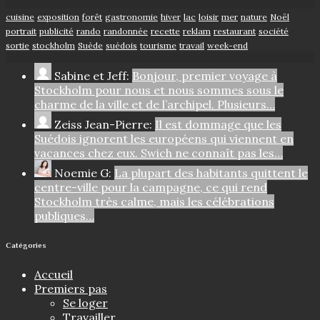
cuisine
exposition
forêt
gastronomie
hiver
lac
loisir
mer
nature
Noël
portrait
publicité
rando
randonnée
recette
reklam
restaurant
société
sortie
stockholm
Suède
suédois
tourisme
travail
week-end
Sabine et Jeff:
Bonjour, premier voyage à
Stockholm pour nous et nous sommes sous le
charme de la ville et de l’archipel. Plusieurs…
Zeiss Jean-Pierre:
Il est dommage que les
Suédois ignorent les européens qui viennent en
vacances chez eux. Swich ne connaît pas les…
Noemie G:
La plupart des habitants quittent le
centre-ville pour la campagne, ce qui rend
Stockholm très calme, mais les célébrations
publiques…
Catégories
Accueil
Premiers pas
Se loger
Travailler