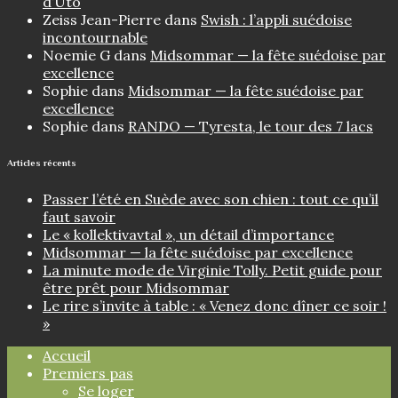
d’Utö
Zeiss Jean-Pierre
dans
Swish : l’appli suédoise
incontournable
Noemie G
dans
Midsommar — la fête suédoise par
excellence
Sophie
dans
Midsommar — la fête suédoise par
excellence
Sophie
dans
RANDO — Tyresta, le tour des 7 lacs
Articles récents
Passer l’été en Suède avec son chien : tout ce qu’il
faut savoir
Le « kollektivavtal », un détail d’importance
Midsommar — la fête suédoise par excellence
La minute mode de Virginie Tolly. Petit guide pour
être prêt pour Midsommar
Le rire s’invite à table : « Venez donc dîner ce soir !
»
Accueil
Premiers pas
Se loger