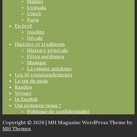
Malmö
Uppsala
Umeå
Paris
En bref
Insolite
Décalé
Histoire et traditions
Histoire générale
Fêtes suédoises
Musique
La cuisine suédoise
Les 10 commandements
Le vin du mois
Randos
Voyage
In English
Qui sommes-nous ?
Politique de confidentialité
Copyright © 2026 | MH Magazine WordPress Theme by
MH Themes