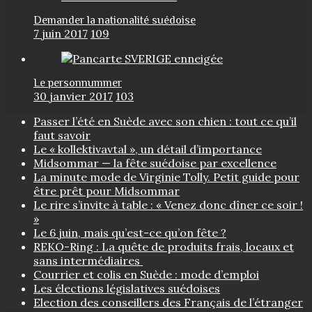
Demander la nationalité suédoise
7 juin 2017
109
Le personnummer
30 janvier 2017
103
Passer l’été en Suède avec son chien : tout ce qu’il
faut savoir
Le « kollektivavtal », un détail d’importance
Midsommar — la fête suédoise par excellence
La minute mode de Virginie Tolly. Petit guide pour
être prêt pour Midsommar
Le rire s’invite à table : « Venez donc dîner ce soir !
»
Le 6 juin, mais qu’est-ce qu’on fête ?
REKO-Ring : La quête de produits frais, locaux et
sans intermédiaires
Courrier et colis en Suède : mode d’emploi
Les élections législatives suédoises
Election des conseillers des Français de l’étranger