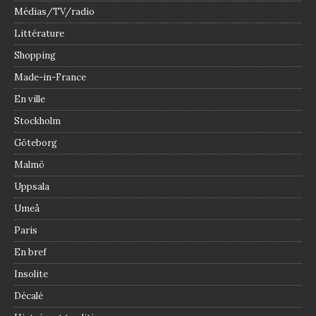
Médias/TV/radio
Littérature
Shopping
Made-in-France
En ville
Stockholm
Göteborg
Malmö
Uppsala
Umeå
Paris
En bref
Insolite
Décalé