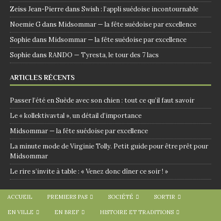
Zeiss Jean-Pierre
dans
Swish : l’appli suédoise incontournable
Noemie G
dans
Midsommar — la fête suédoise par excellence
Sophie
dans
Midsommar — la fête suédoise par excellence
Sophie
dans
RANDO — Tyresta, le tour des 7 lacs
ARTICLES RÉCENTS
Passer l’été en Suède avec son chien : tout ce qu’il faut savoir
Le « kollektivavtal », un détail d’importance
Midsommar — la fête suédoise par excellence
La minute mode de Virginie Tolly. Petit guide pour être prêt pour
Midsommar
Le rire s’invite à table : « Venez donc dîner ce soir ! »
ACCUEIL
PREMIERS PAS
SOCIÉTÉ
SORTIR
EN VILLE
EN BREF
HISTOIRE ET TRADITIONS