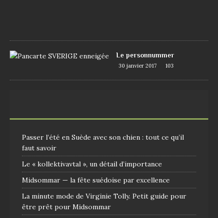
7
1
0
9
Le personnummer
30 janvier 2017
103
Passer l’été en Suède avec son chien : tout ce qu’il
faut savoir
Le « kollektivavtal », un détail d’importance
Midsommar — la fête suédoise par excellence
La minute mode de Virginie Tolly. Petit guide pour
être prêt pour Midsommar