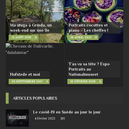
Ma stuga à Grinda, un
Portraits cocottes et
week-end sur une île
piano – Les cheffes !
21 AOÛT 2019
0
26 AVRIL 2021
0
T’as vu sa tête ? Expo
Portraits au
Hofstede et moi
Nationalmuseet
20 SEPTEMBRE 2017
3
10 FÉVRIER 2026
0
ARTICLES POPULAIRES
Le covid-19 en Suède au jour le jour
4 février 2022
181