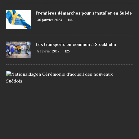
Premières démarches pour s’installer en Suède
30 janvier 2023
144
Les transports en commun à Stockholm
8 février 2017
125
D
e
m
a
n
d
e
r
l
a
n
a