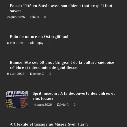
Passer l’été en Suède avec son chien : tout ce qu’il faut
savoir
24 juin 2026
Ella.H
0
Bain de nature en Östergötland
8 mai 2026
Oda Lajoy
0
Bamse fête ses 60 ans : Un géant de la culture suédoise
célèbre six décennies de gentillesse
9 avril 2026
Noemie G
0
Spritmuseum : A la découverte des cidres et
vins locaux
4 mars 2026
Sylvie R
0
Art textile et tissage au Musée Sven Harry