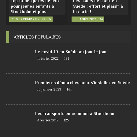
Top 10 des parcs de jeux
Les salles de sport en
pour jeunes enfants à
Suède : effort et plaisir à
Stockholm et plus
la carte !
19 SEPTEMBRE 2023
5
30 AOÛT 2017
14
ARTICLES POPULAIRES
Le covid-19 en Suède au jour le jour
4 février 2022
181
Premières démarches pour s’installer en Suède
30 janvier 2023
144
Les transports en commun à Stockholm
8 février 2017
125