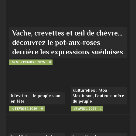
Vache, crevettes et œil de chèvre…
découvrez le pot-aux-roses
derrière les expressions suédoises
16 SEPTEMBRE 2025
0
Kultur’elles : Moa
6 février – le peuple sami
Martinson, l’auteure mère
en fête
du peuple
4 FÉVRIER 2026
0
15 AVRIL 2025
1