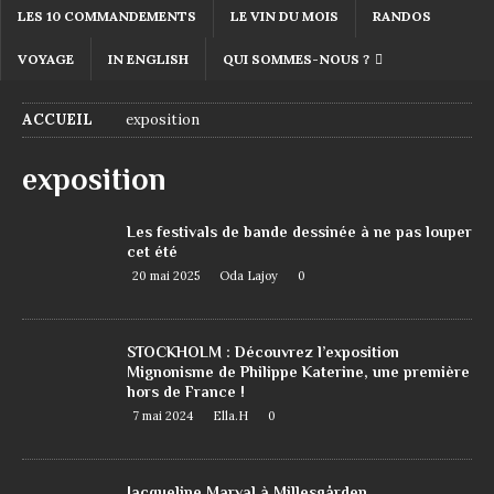
LES 10 COMMANDEMENTS
LE VIN DU MOIS
RANDOS
VOYAGE
IN ENGLISH
QUI SOMMES-NOUS ?
ACCUEIL
exposition
exposition
Les festivals de bande dessinée à ne pas louper
cet été
20 mai 2025
Oda Lajoy
0
STOCKHOLM : Découvrez l’exposition
Mignonisme de Philippe Katerine, une première
hors de France !
7 mai 2024
Ella.H
0
Jacqueline Marval à Millesgården