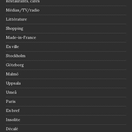
Restaurants, cafés
Médias/TV/radio
Littérature
Shopping
Made-in-France
En ville
Stockholm
Göteborg
Malmö
Uppsala
Umeå
Paris
En bref
Insolite
Décalé