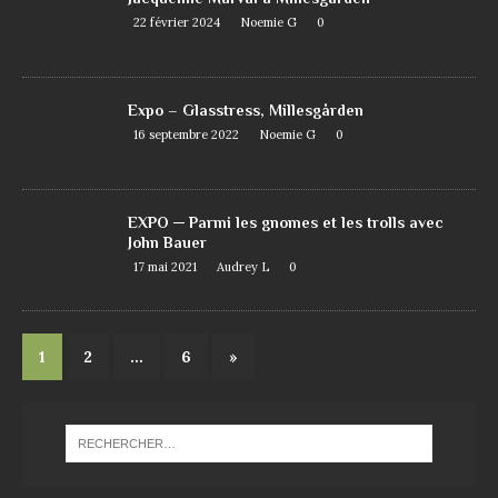
22 février 2024
Noemie G
0
Expo – Glasstress, Millesgården
16 septembre 2022
Noemie G
0
EXPO ─ Parmi les gnomes et les trolls avec
John Bauer
17 mai 2021
Audrey L
0
1
2
…
6
»