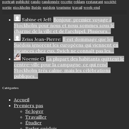
portrait
publicité
rando
randonnée
recette
reklam
restaurant
société
sortie
stockholm
Suède
suédois
tourisme
travail
week-end
Sabine et Jeff:
Bonjour, premier voyage à
Stockholm pour nous et nous sommes sous le
charme de la ville et de l’archipel. Plusieurs…
Zeiss Jean-Pierre:
Il est dommage que les
Suédois ignorent les européens qui viennent en
vacances chez eux. Swich ne connaît pas les…
Noemie G:
La plupart des habitants quittent le
centre-ville pour la campagne, ce qui rend
Stockholm très calme, mais les célébrations
publiques…
Catégories
Accueil
Premiers pas
Se loger
Travailler
Étudier
Parler suédois