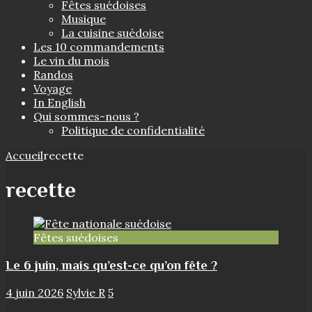
Fêtes suédoises
Musique
La cuisine suédoise
Les 10 commandements
Le vin du mois
Randos
Voyage
In English
Qui sommes-nous ?
Politique de confidentialité
Accueil
recette
recette
Fêtes suédoises
Le 6 juin, mais qu’est-ce qu’on fête ?
4 juin 2026
Sylvie R
5