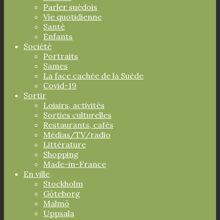
Parler suédois
Vie quotidienne
Santé
Enfants
Société
Portraits
Sames
La face cachée de la Suède
Covid-19
Sortir
Loisirs, activités
Sorties culturelles
Restaurants, cafés
Médias/TV/radio
Littérature
Shopping
Made-in-France
En ville
Stockholm
Göteborg
Malmö
Uppsala