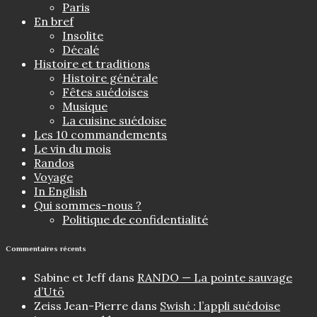
Paris
En bref
Insolite
Décalé
Histoire et traditions
Histoire générale
Fêtes suédoises
Musique
La cuisine suédoise
Les 10 commandements
Le vin du mois
Randos
Voyage
In English
Qui sommes-nous ?
Politique de confidentialité
Commentaires récents
Sabine et Jeff
dans
RANDO — La pointe sauvage
d’Utö
Zeiss Jean-Pierre
dans
Swish : l’appli suédoise