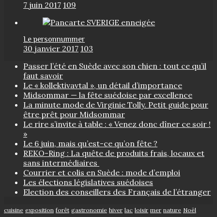
7 juin 2017
109
Le personnummer
30 janvier 2017
103
Passer l’été en Suède avec son chien : tout ce qu’il
faut savoir
Le « kollektivavtal », un détail d’importance
Midsommar — la fête suédoise par excellence
La minute mode de Virginie Tolly. Petit guide pour
être prêt pour Midsommar
Le rire s’invite à table : « Venez donc dîner ce soir !
»
Le 6 juin, mais qu’est-ce qu’on fête ?
REKO-Ring : La quête de produits frais, locaux et
sans intermédiaires
Courrier et colis en Suède : mode d’emploi
Les élections législatives suédoises
Election des conseillers des Français de l’étranger
cuisine
exposition
forêt
gastronomie
hiver
lac
loisir
mer
nature
Noël