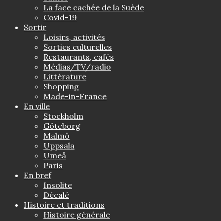
La face cachée de la Suède
Covid-19
Sortir
Loisirs, activités
Sorties culturelles
Restaurants, cafés
Médias/TV/radio
Littérature
Shopping
Made-in-France
En ville
Stockholm
Göteborg
Malmö
Uppsala
Umeå
Paris
En bref
Insolite
Décalé
Histoire et traditions
Histoire générale