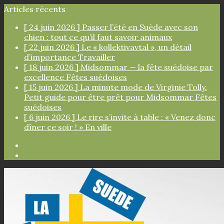
Articles récents
[ 24 juin 2026 ]
Passer l’été en Suède avec son
chien : tout ce qu’il faut savoir
animaux
[ 22 juin 2026 ]
Le « kollektivavtal », un détail
d’importance
Travailler
[ 18 juin 2026 ]
Midsommar — la fête suédoise par
excellence
Fêtes suédoises
[ 15 juin 2026 ]
La minute mode de Virginie Tolly.
Petit guide pour être prêt pour Midsommar
Fêtes
suédoises
[ 6 juin 2026 ]
Le rire s’invite à table : « Venez donc
dîner ce soir ! »
En ville
Facebook
Instagram