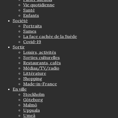
Vie quotidienne
Santé
Enfants
Société
Portraits
Sames
La face cachée de la Suède
Covid-19
Sortir
Loisirs, activités
Sorties culturelles
Restaurants, cafés
Médias/TV/radio
Littérature
Shopping
Made-in-France
En ville
Stockholm
Göteborg
Malmö
Uppsala
Umeå