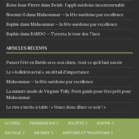
Zeiss Jean-Pierre
dans
Swish : l’appli suédoise incontournable
Noemie G
dans
Midsommar — la fête suédoise par excellence
Sophie
dans
Midsommar — la fête suédoise par excellence
Sophie
dans
RANDO — Tyresta, le tour des 7 lacs
ARTICLES RÉCENTS
Passer l’été en Suède avec son chien : tout ce qu’il faut savoir
Le « kollektivavtal », un détail d’importance
Midsommar — la fête suédoise par excellence
La minute mode de Virginie Tolly. Petit guide pour être prêt pour
Midsommar
Le rire s’invite à table : « Venez donc dîner ce soir ! »
ACCUEIL
PREMIERS PAS
SOCIÉTÉ
SORTIR
EN VILLE
EN BREF
HISTOIRE ET TRADITIONS