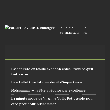
7
1
0
9
Le personnummer
30 janvier 2017
103
Passer l’été en Suède avec son chien : tout ce qu’il
faut savoir
Le « kollektivavtal », un détail d’importance
Midsommar — la fête suédoise par excellence
La minute mode de Virginie Tolly. Petit guide pour
être prêt pour Midsommar