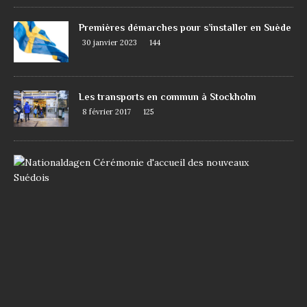
Premières démarches pour s’installer en Suède
30 janvier 2023
144
Les transports en commun à Stockholm
8 février 2017
125
D
e
m
a
n
d
e
r
l
a
n
a