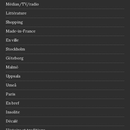
Médias/TV/radio
Littérature
Shopping
Made-in-France
En ville
Stockholm
Göteborg
Malmö
Uppsala
Umeå
Paris
En bref
Insolite
Décalé