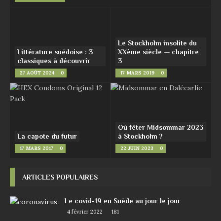
Le Stockholm insolite du
Littérature suédoise : 3
XXème siècle — chapitre
classiques à découvrir
3
27 AOÛT 2024
0
17 MARS 2019
0
Où fêter Midsommar 2023
La capote du futur
à Stockholm ?
17 MARS 2017
0
22 JUIN 2023
0
ARTICLES POPULAIRES
Le covid-19 en Suède au jour le jour
4 février 2022
181