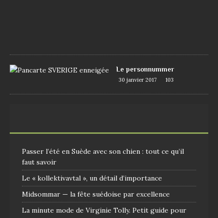
1
7
1
0
9
Le personnummer
30 janvier 2017
103
Passer l’été en Suède avec son chien : tout ce qu’il
faut savoir
Le « kollektivavtal », un détail d’importance
Midsommar — la fête suédoise par excellence
La minute mode de Virginie Tolly. Petit guide pour