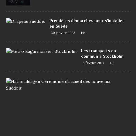
Premières démarches pour s’installer
en Suède
30 janvier 2023
144
Les transports en
commun à Stockholm
8 février 2017
125
D
e
m
a
n
d
e
r
l
a
n