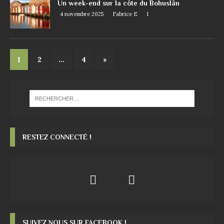
Un week-end sur la côte du Bohuslän
4 novembre 2025
Fabrice E
1
1
2
…
4
»
RESTEZ CONNECTÉ !
SUIVEZ NOUS SUR FACEBOOK !