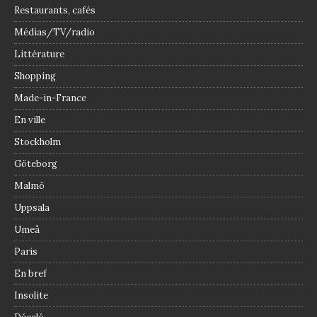
Restaurants, cafés
Médias/TV/radio
Littérature
Shopping
Made-in-France
En ville
Stockholm
Göteborg
Malmö
Uppsala
Umeå
Paris
En bref
Insolite