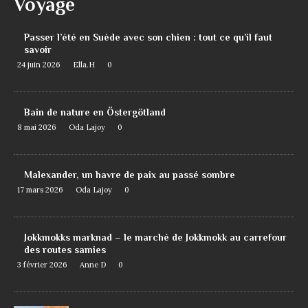
Voyage
Passer l’été en Suède avec son chien : tout ce qu’il faut
savoir
24 juin 2026
Ella.H
0
Bain de nature en Östergötland
8 mai 2026
Oda Lajoy
0
Malexander, un havre de paix au passé sombre
17 mars 2026
Oda Lajoy
0
Jokkmokks marknad – le marché de Jokkmokk au carrefour
des routes samies
3 février 2026
Anne D
0