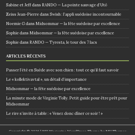
Sabine et Jeff
dans
RANDO — La pointe sauvage d’Utö
Zeiss Jean-Pierre
dans
Swish : l’appli suédoise incontournable
Noemie G
dans
Midsommar — la fête suédoise par excellence
Sophie
dans
Midsommar — la fête suédoise par excellence
Sophie
dans
RANDO — Tyresta, le tour des 7 lacs
ARTICLES RÉCENTS
Passer l’été en Suède avec son chien : tout ce qu’il faut savoir
Le « kollektivavtal », un détail d’importance
Midsommar — la fête suédoise par excellence
La minute mode de Virginie Tolly. Petit guide pour être prêt pour
Midsommar
Le rire s’invite à table : « Venez donc dîner ce soir ! »
Copyright © 2026 | MH Magazine WordPress Theme by
MH Themes