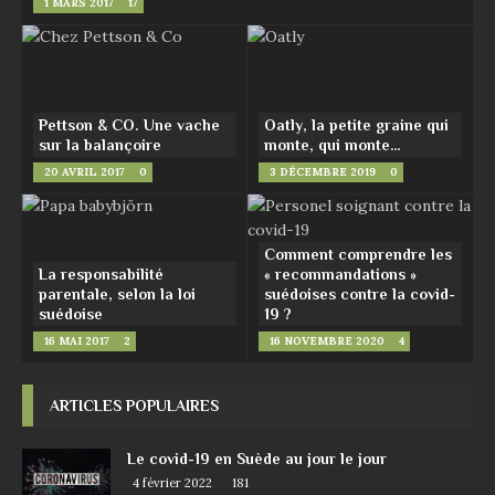
1 MARS 2017
17
Pettson & CO. Une vache
Oatly, la petite graine qui
sur la balançoire
monte, qui monte…
20 AVRIL 2017
0
3 DÉCEMBRE 2019
0
Comment comprendre les
La responsabilité
« recommandations »
parentale, selon la loi
suédoises contre la covid-
suédoise
19 ?
16 MAI 2017
2
16 NOVEMBRE 2020
4
ARTICLES POPULAIRES
Le covid-19 en Suède au jour le jour
4 février 2022
181