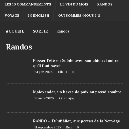
LES 10 COMMANDEMENTS
LE VIN DU MOIS
RANDOS
VOYAGE
IN ENGLISH
QUI SOMMES-NOUS ?
ACCUEIL
SORTIR
Randos
Randos
Passer l’été en Suède avec son chien : tout ce
qu’il faut savoir
24 juin 2026
Ella.H
0
Malexander, un havre de paix au passé sombre
17 mars 2026
Oda Lajoy
0
RANDO – Fulufjället, aux portes de la Norvège
11 septembre 2025
Ben
0