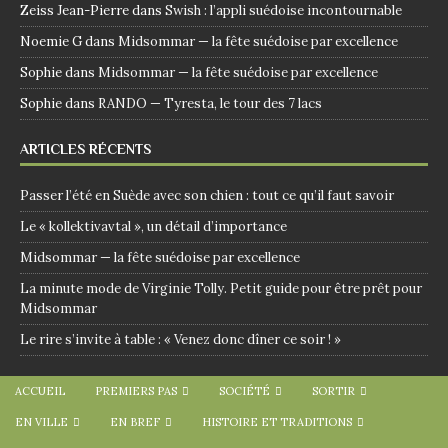
Zeiss Jean-Pierre
dans
Swish : l’appli suédoise incontournable
Noemie G
dans
Midsommar — la fête suédoise par excellence
Sophie
dans
Midsommar — la fête suédoise par excellence
Sophie
dans
RANDO — Tyresta, le tour des 7 lacs
ARTICLES RÉCENTS
Passer l’été en Suède avec son chien : tout ce qu’il faut savoir
Le « kollektivavtal », un détail d’importance
Midsommar — la fête suédoise par excellence
La minute mode de Virginie Tolly. Petit guide pour être prêt pour
Midsommar
Le rire s’invite à table : « Venez donc dîner ce soir ! »
ACCUEIL
PREMIERS PAS
SOCIÉTÉ
SORTIR
EN VILLE
EN BREF
HISTOIRE ET TRADITIONS