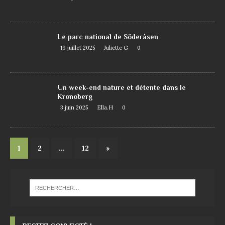
Le parc national de Söderåsen
19 juillet 2025
Juliette G
0
Un week-end nature et détente dans le
Kronoberg
3 juin 2025
Ella.H
0
1
2
…
12
»