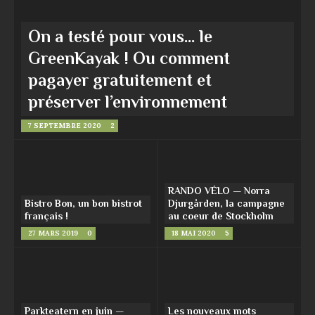
On a testé pour vous… le
GreenKayak ! Ou comment
pagayer gratuitement et
préserver l’environnement
7 SEPTEMBRE 2020
2
RANDO VÉLO — Norra
Bistro Bon, un bon bistrot
Djurgården, la campagne
français !
au coeur de Stockholm
27 MARS 2019
0
18 MAI 2020
5
Parkteatern en juin —
Les nouveaux mots