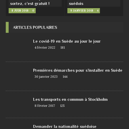
sortez, c’est gratuit !
suédois
8 JUIN 2018
0
9 JANVIER 2018
4
ARTICLES POPULAIRES
Le covid-19 en Suède au jour le jour
4 février 2022
181
Premières démarches pour s’installer en Suède
30 janvier 2023
144
Les transports en commun à Stockholm
8 février 2017
125
Demander la nationalité suédoise