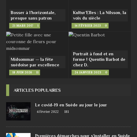
Bosser à l’horizontale,
Kultur’Elles : La Nilsson, la
presque sans patron
voix du siècle
21 MARS 2017
1
14 FÉVRIER 2023
0
Portrait à fond et en
Midsommar — la fête
forme ! Quentin Barbot de
suédoise par excellence
chez D.
18 JUIN 2026
11
24 JANVIER 2023
0
ARTICLES POPULAIRES
Le covid-19 en Suède au jour le jour
4 février 2022
181
Premières démarches pour s’installer en Suède