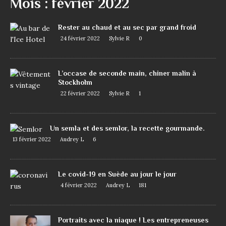
Mois :
février 2022
Rester au chaud et au sec par grand froid
24 février 2022
Sylvie R
0
L’occase de seconde main, chiner malin à
Stockholm
22 février 2022
Sylvie R
1
Un semla et des semlor, la recette gourmande.
13 février 2022
Audrey L
6
Le covid-19 en Suède au jour le jour
4 février 2022
Audrey L
181
Portraits avec la niaque ! Les entrepreneuses