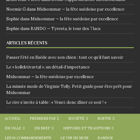
Noemie G
dans
Midsommar — la fête suédoise par excellence
Sophie
dans
Midsommar — la fête suédoise par excellence
Sophie
dans
RANDO — Tyresta, le tour des 7 lacs
ARTICLES RÉCENTS
Passer l’été en Suède avec son chien : tout ce qu’il faut savoir
Le « kollektivavtal », un détail d’importance
Midsommar — la fête suédoise par excellence
La minute mode de Virginie Tolly. Petit guide pour être prêt pour
Midsommar
Le rire s’invite à table : « Venez donc dîner ce soir ! »
ACCUEIL
PREMIERS PAS
SOCIÉTÉ
SORTIR
EN VILLE
EN BREF
HISTOIRE ET TRADITIONS
LES 10 COMMANDEMENTS
LE VIN DU MOIS
RANDOS