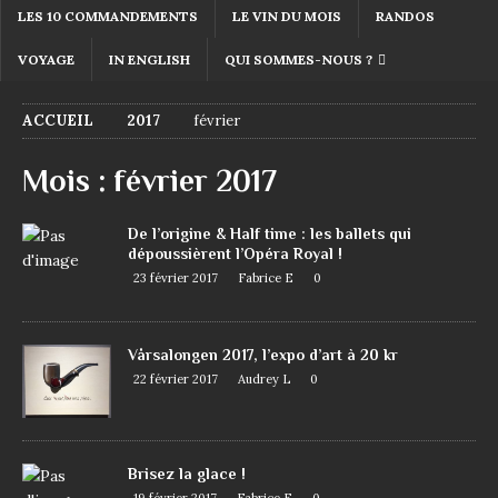
LES 10 COMMANDEMENTS
LE VIN DU MOIS
RANDOS
VOYAGE
IN ENGLISH
QUI SOMMES-NOUS ?
ACCUEIL
2017
février
Mois :
février 2017
De l’origine & Half time : les ballets qui
dépoussièrent l’Opéra Royal !
23 février 2017
Fabrice E
0
Vårsalongen 2017, l’expo d’art à 20 kr
22 février 2017
Audrey L
0
Brisez la glace !