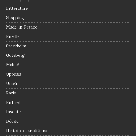
Littérature
Shopping
Made-in-France
En ville
Stockholm
Göteborg
Malmö
Uppsala
Umeå
Paris
En bref
Insolite
Décalé
Histoire et traditions