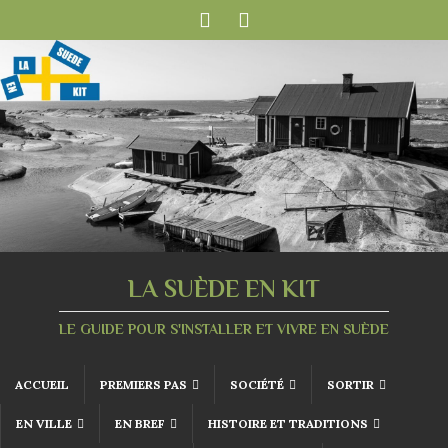
LA SUÈDE EN KIT
LE GUIDE POUR S'INSTALLER ET VIVRE EN SUÈDE
ACCUEIL
PREMIERS PAS
SOCIÉTÉ
SORTIR
EN VILLE
EN BREF
HISTOIRE ET TRADITIONS