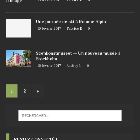
19 février 2017
Fabrice E
0
Une journée de ski à Romme Alpin
16 février 2017
Fabrice E
0
Scenkonstmuseet — Un nouveau musée à
Stockholm
16 février 2017
Audrey L
0
1
2
»
RESTEZ CONNECTÉ !