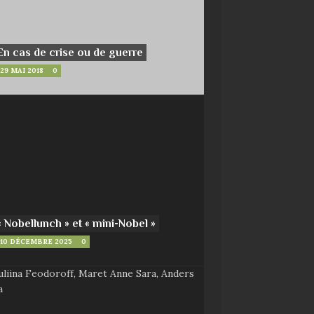
En cas de crise ou de guerre
29 MAI 2018
0
« Nobellunch » et « mini-Nobel »
10 DÉCEMBRE 2025
0