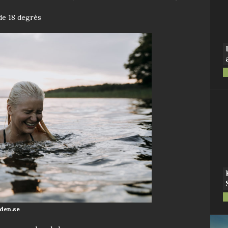
 de 18 degrés
den.se