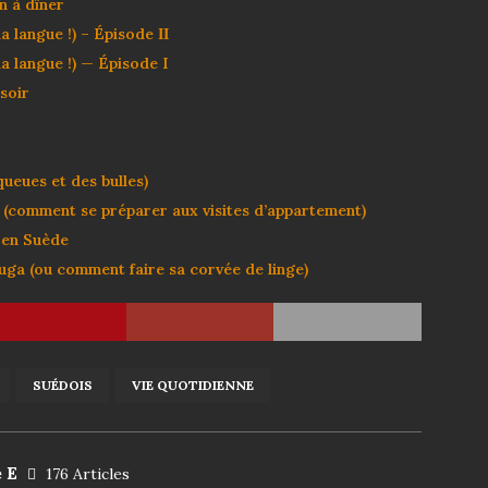
n à dîner
 langue !) – Épisode ΙΙ
 langue !) — Épisode I
soir
eues et des bulles)
(comment se préparer aux visites d’appartement)
 en Suède
ga (ou comment faire sa corvée de linge)
SUÉDOIS
VIE QUOTIDIENNE
e E
176 Articles