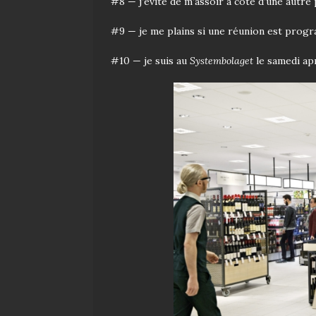
#8 — j’évite de m’assoir à côté d’une autre
#9 — je me plains si une réunion est prog
#10 — je suis au
Systembolaget
le samedi apr