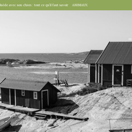
Suède avec son chien : tout ce qu’il faut savoir
ANIMAUX
tal », un détail d’importance
TRAVAILLER
fête suédoise par excellence
FÊTES SUÉDOISES
de Virginie Tolly. Petit guide pour être prêt pour Midsommar
FÊTES
à table : « Venez donc dîner ce soir ! »
EN VILLE