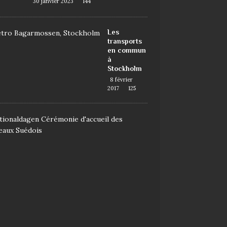
30 janvier 2023
144
Les
transports
en commun
à
Stockholm
8 février
2017
125
D
e
m
a
n
d
e
r
l
a
n
a