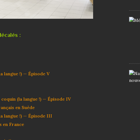
écalés :
a langue !) — Épisode V
oquin (la langue !) — Épisode IV
rançais en Suède
 langue !) — Épisode III
s en France