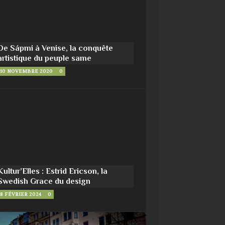
De Sápmi à Venise, la conquête
artistique du peuple same
10 NOVEMBRE 2020
0
Kultur’Elles : Estrid Ericson, la
Swedish Grace du design
8 FÉVRIER 2024
0