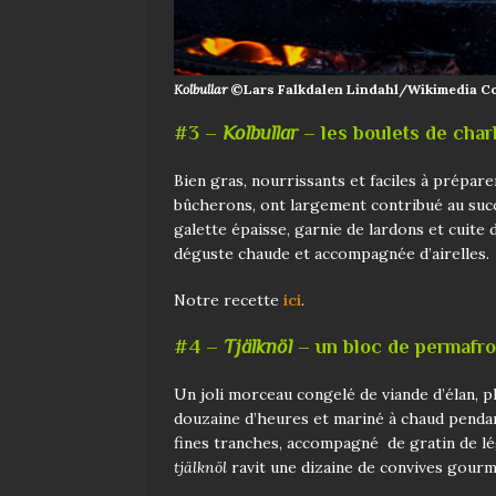
Kolbullar
©Lars Falkdalen Lindahl/Wikimedia 
#3 –
Kolbullar
– les boulets de cha
Bien gras, nourrissants et faciles à prépare
bûcherons, ont largement contribué au succ
galette épaisse, garnie de lardons et cuite 
déguste chaude et accompagnée d’airelles.
Notre recette
ici
.
#4 –
Tjälknöl
– un bloc de permafro
Un joli morceau congelé de viande d’élan, 
douzaine d’heures et mariné à chaud pendan
fines tranches, accompagné de gratin de lé
tjälknöl
ravit une dizaine de convives gour