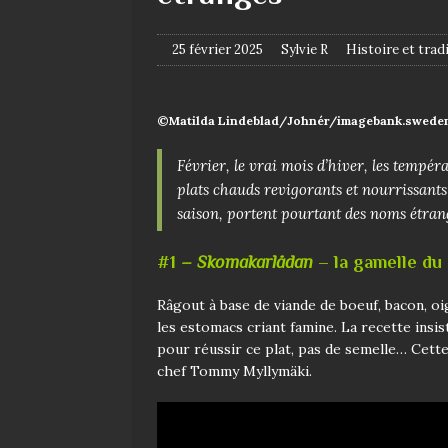
25 février 2025
Sylvie R
Histoire et trad
©Matilda Lindeblad/Johnér/imagebank.swede
Février, le vrai mois d’hiver, les tempé
plats chauds revigorants et nourrissants
saison, portent pourtant des noms étrange
#1
–
Skomakarlådan
– la gamelle du
Râgout à base de viande de boeuf, bacon, oign
les estomacs criant famine. La recette insis
pour réussir ce plat, pas de semelle… Cette
chef Tommy Myllymäki.