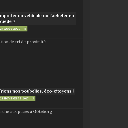
Importer un véhicule ou l’acheter en
Suède ?
27 AOÛT 2020
8
Trions nos poubelles, éco-citoyens !
21 NOVEMBRE 2017
3