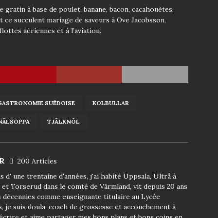
 gratin à base de poulet, banane, bacon, cacahouètes,
oit ce succulent mariage de saveurs à Ove Jacobsson,
ottes aériennes et à l’aviation.
GASTRONOMIE SUÉDOISE
KOLBULLAR
NÅLSOPPA
TJÄLKNÖL
 R
200 Articles
 d' une trentaine d'années, j'ai habité Uppsala, Ultrå à
 et Torserud dans le comté de Värmland, vit depuis 20 ans
s décennies comme enseignante titulaire au Lycée
s, je suis doula, coach de grossesse et accouchement à
écrire et aime partager mes bons plans et bons coins en