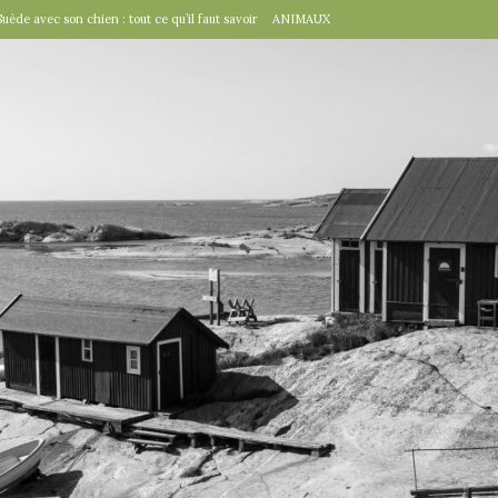
Suède avec son chien : tout ce qu’il faut savoir
ANIMAUX
tal », un détail d’importance
TRAVAILLER
fête suédoise par excellence
FÊTES SUÉDOISES
de Virginie Tolly. Petit guide pour être prêt pour Midsommar
FÊTES
à table : « Venez donc dîner ce soir ! »
EN VILLE