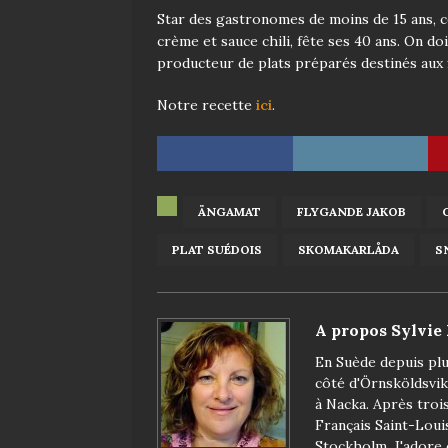
Star des gastronomes de moins de 15 ans, ce
crème et sauce chili, fête ses 40 ans. On d
producteur de plats préparés destinés aux fl
Notre recette
ici
.
ÄNGAMAT
FLYGANDE JAKOB
PLAT SUÉDOIS
SKOMAKARLÅDA
S
A propos Sylvie
En Suède depuis plus
côté d'Örnsköldsvik
à Nacka. Après troi
Français Saint-Loui
Stockholm. J'adore 