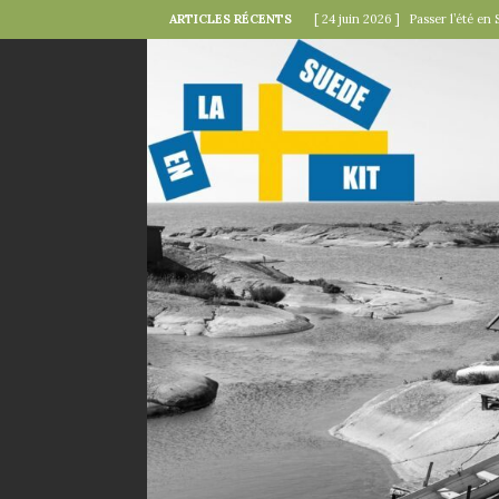
ARTICLES RÉCENTS
[ 24 juin 2026 ]
Passer l’été en 
[ 22 juin 2026 ]
Le « kollektivav
[ 18 juin 2026 ]
Midsommar — la 
[ 15 juin 2026 ]
La minute mode 
SUÉDOISES
[ 6 juin 2026 ]
Le rire s’invite 