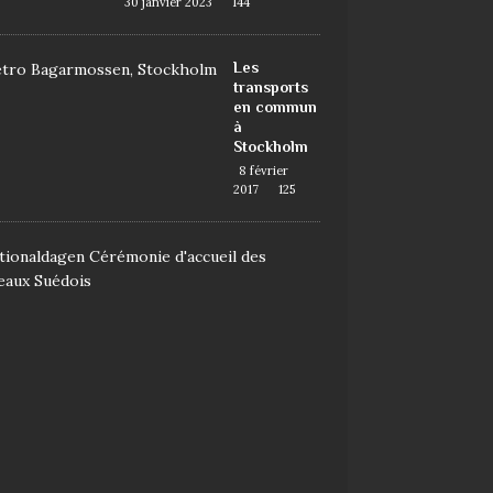
30 janvier 2023
144
Les
transports
en commun
à
Stockholm
8 février
2017
125
D
e
m
a
n
d
e
r
l
a
n
a
t