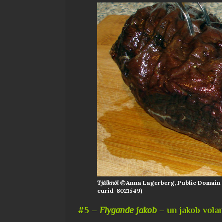
Tjälknöl
©Anna Lagerberg, Public Domain 
curid=8021549)
#5 –
Flygande jakob
– un jakob vola