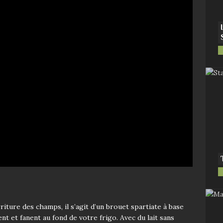
iture des champs, il s’agit d’un brouet spartiate à base
ent et fanent au fond de votre frigo. Avec du lait sans