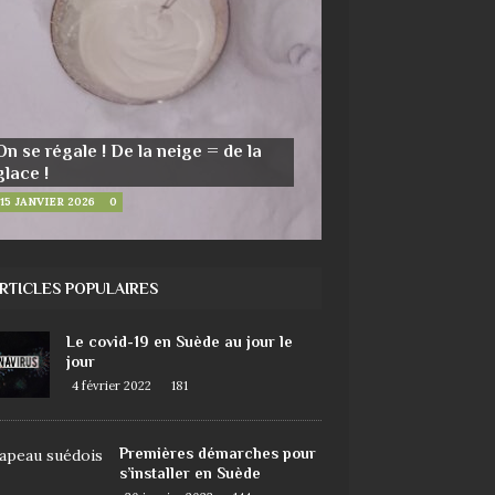
On se régale ! De la neige = de la
glace !
15 JANVIER 2026
0
RTICLES POPULAIRES
Le covid-19 en Suède au jour le
jour
4 février 2022
181
Premières démarches pour
s’installer en Suède