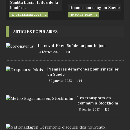
Sankta Lucia, faites de la
lumière…
Donner son sang en Suède
12 DÉCEMBRE 2025
2
19 MARS 2020
6
ARTICLES POPULAIRES
Le covid-19 en Suède au jour le jour
4 février 2022
181
Premières démarches pour s’installer
en Suède
30 janvier 2023
144
Les transports en
commun à Stockholm
8 février 2017
125
D