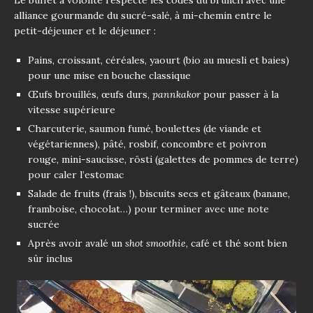
Le buffet à volonté respecte les codes du brunch avec une
alliance gourmande du sucré-salé, à mi-chemin entre le
petit-déjeuner et le déjeuner :
Pains, croissant, céréales, yaourt (bio au muesli et baies)
pour une mise en bouche classique
Œufs brouillés, œufs durs,
pannkakor
pour passer à la
vitesse supérieure
Charcuterie, saumon fumé, boulettes (de viande et
végétariennes), pâté, rosbif, concombre et poivron
rouge, mini-saucisse, rösti (galettes de pommes de terre)
pour caler l’estomac
Salade de fruits (frais !), biscuits secs et gâteaux (banane,
framboise, chocolat…) pour terminer avec une note
sucrée
Après avoir avalé un
shot smoothie
, café et thé sont bien
sûr inclus