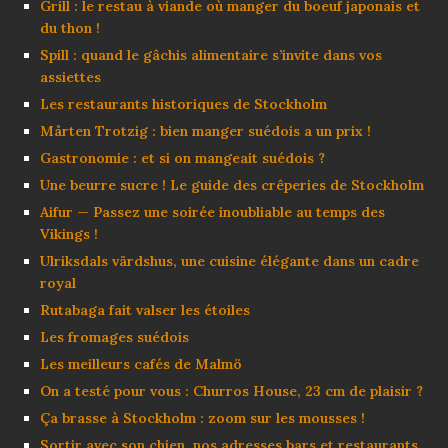
Grill : le restau à viande où manger du boeuf japonais et
du thon !
Spill : quand le gâchis alimentaire s’invite dans vos
assiettes
Les restaurants historiques de Stockholm
Mårten Trotzig : bien manger suédois a un prix !
Gastronomie : et si on mangeait suédois ?
Une beurre sucre ! Le guide des crêperies de Stockholm
Aifur — Passez une soirée inoubliable au temps des
Vikings !
Ulriksdals värdshus, une cuisine élégante dans un cadre
royal
Rutabaga fait valser les étoiles
Les fromages suédois
Les meilleurs cafés de Malmö
On a testé pour vous : Churros House, 23 cm de plaisir ?
Ça brasse à Stockholm : zoom sur les mousses !
Sortir avec son chien, nos adresses bars et restaurants