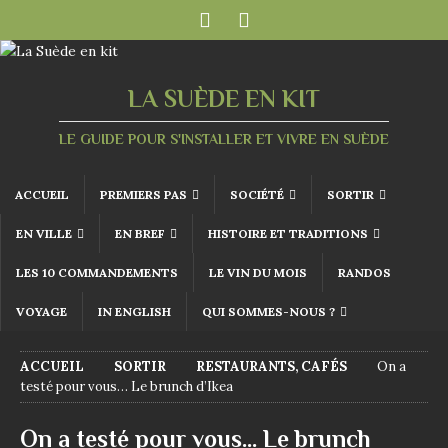
LA SUÈDE EN KIT
LE GUIDE POUR S'INSTALLER ET VIVRE EN SUÈDE
ACCUEIL
PREMIERS PAS
SOCIÉTÉ
SORTIR
EN VILLE
EN BREF
HISTOIRE ET TRADITIONS
LES 10 COMMANDEMENTS
LE VIN DU MOIS
RANDOS
VOYAGE
IN ENGLISH
QUI SOMMES-NOUS ?
ACCUEIL
SORTIR
RESTAURANTS, CAFÉS
On a
testé pour vous… Le brunch d’Ikea
On a testé pour vous… Le brunch