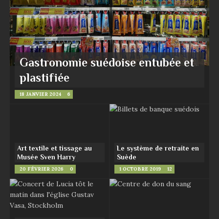
Gastronomie suédoise entubée et
plastifiée
18 JANVIER 2024
6
Art textile et tissage au
Le système de retraite en
Musée Sven Harry
Suède
20 FÉVRIER 2026
0
1 OCTOBRE 2019
12