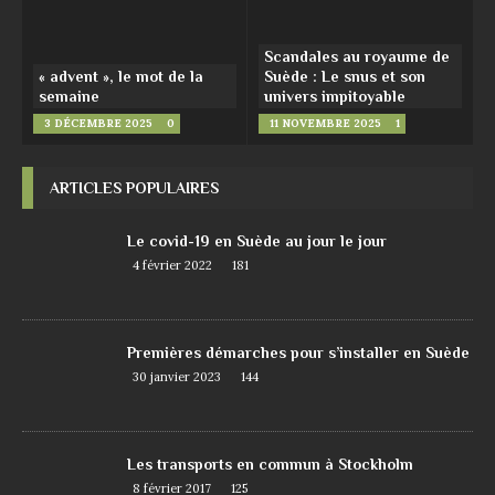
Scandales au royaume de
« advent », le mot de la
Suède : Le snus et son
semaine
univers impitoyable
3 DÉCEMBRE 2025
0
11 NOVEMBRE 2025
1
ARTICLES POPULAIRES
Le covid-19 en Suède au jour le jour
4 février 2022
181
Premières démarches pour s’installer en Suède
30 janvier 2023
144
Les transports en commun à Stockholm
8 février 2017
125