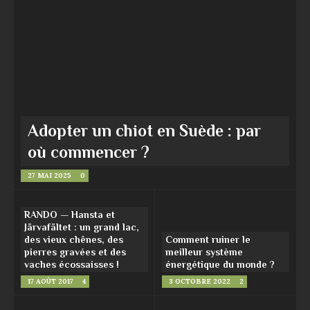
Adopter un chiot en Suède : par
où commencer ?
27 MAI 2025
0
RANDO — Hansta et
Järvafältet : un grand lac,
des vieux chênes, des
Comment ruiner le
pierres gravées et des
meilleur système
vaches écossaisses !
énergétique du monde ?
17 AOÛT 2017
4
3 OCTOBRE 2022
2