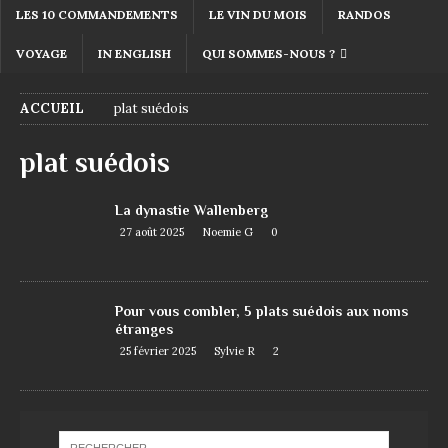
LES 10 COMMANDEMENTS
LE VIN DU MOIS
RANDOS
VOYAGE
IN ENGLISH
QUI SOMMES-NOUS ?
ACCUEIL
plat suédois
plat suédois
La dynastie Wallenberg
27 août 2025
Noemie G
0
Pour vous combler, 5 plats suédois aux noms
étranges
25 février 2025
Sylvie R
2