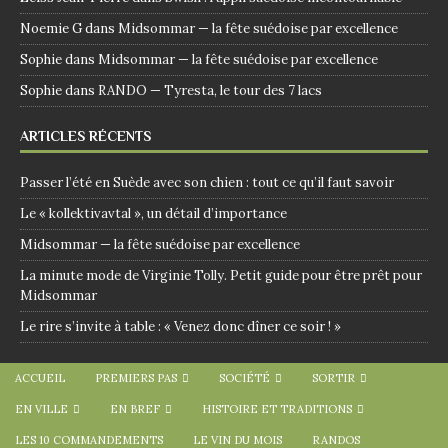
Noemie G
dans
Midsommar — la fête suédoise par excellence
Sophie
dans
Midsommar — la fête suédoise par excellence
Sophie
dans
RANDO — Tyresta, le tour des 7 lacs
ARTICLES RÉCENTS
Passer l’été en Suède avec son chien : tout ce qu’il faut savoir
Le « kollektivavtal », un détail d’importance
Midsommar — la fête suédoise par excellence
La minute mode de Virginie Tolly. Petit guide pour être prêt pour
Midsommar
Le rire s’invite à table : « Venez donc dîner ce soir ! »
ACCUEIL
PREMIERS PAS
SOCIÉTÉ
SORTIR
EN VILLE
EN BREF
HISTOIRE ET TRADITIONS
LES 10 COMMANDEMENTS
LE VIN DU MOIS
RANDOS