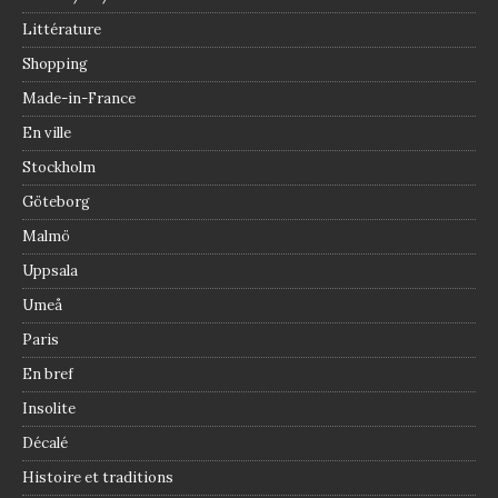
Littérature
Shopping
Made-in-France
En ville
Stockholm
Göteborg
Malmö
Uppsala
Umeå
Paris
En bref
Insolite
Décalé
Histoire et traditions