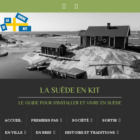
LA SUÈDE EN KIT
LE GUIDE POUR S'INSTALLER ET VIVRE EN SUÈDE
ACCUEIL
PREMIERS PAS
SOCIÉTÉ
SORTIR
EN VILLE
EN BREF
HISTOIRE ET TRADITIONS