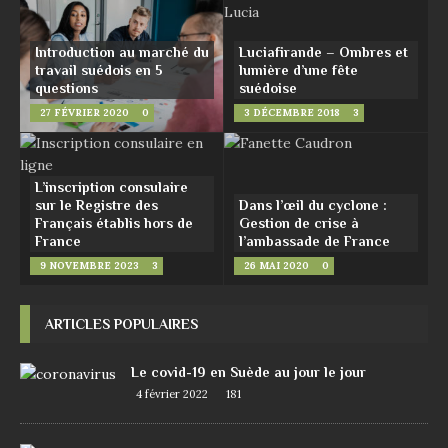
Introduction au marché du
Luciafirande – Ombres et
travail suédois en 5
lumière d’une fête
questions
suédoise
27 FÉVRIER 2020
0
3 DÉCEMBRE 2018
3
L’inscription consulaire
sur le Registre des
Dans l’œil du cyclone :
Français établis hors de
Gestion de crise à
France
l’ambassade de France
9 NOVEMBRE 2023
3
26 MAI 2020
0
ARTICLES POPULAIRES
Le covid-19 en Suède au jour le jour
4 février 2022
181