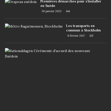
Premières démarches pour s’installer
en Suède
30 janvier 2023
144
Les transports en
commun à Stockholm
8 février 2017
125
D
e
m
a
n
d
e
r
l
a
n
a
t
i