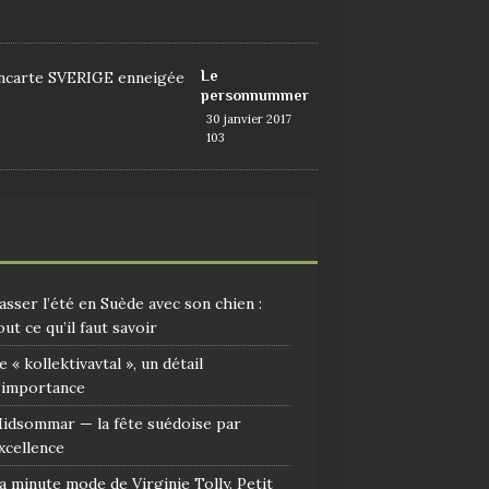
9
Le
personnummer
30 janvier 2017
103
asser l’été en Suède avec son chien :
out ce qu’il faut savoir
e « kollektivavtal », un détail
’importance
idsommar — la fête suédoise par
xcellence
a minute mode de Virginie Tolly. Petit