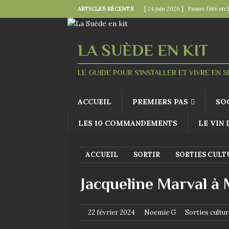
ARTICLES RÉCENTS
[ 24 juin 2026 ]
Passer l’été en 
[ 22 juin 2026 ]
Le « kollektivav
[ 18 juin 2026 ]
Midsommar — la 
LA SUÈDE EN KIT
[ 15 juin 2026 ]
La minute mode 
LE GUIDE POUR S'INSTALLER ET VIVRE EN 
SUÉDOISES
[ 6 juin 2026 ]
Le rire s’invite 
ACCUEIL
PREMIERS PAS
SO
LES 10 COMMANDEMENTS
LE VIN
ACCUEIL
SORTIR
SORTIES CULT
Jacqueline Marval à 
22 février 2024
Noemie G
Sorties cultur