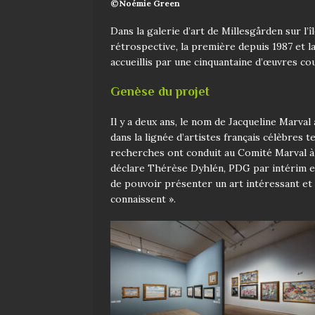
©Noémie Green
Dans la galerie d’art de Millesgården sur l’î
rétrospective, la première depuis 1987 et l
accueillis par une cinquantaine d’œuvres co
Genèse du projet
Il y a deux ans, le nom de Jacqueline Marval 
dans
la lignée d’a
rtistes français célèbres 
recherches ont cond
uit au Comité Marval à
dé
clare Thérèse Dyhlén, PDG par intérim et
de pouvoir p
r
é
senter un a
rt intéressant e
connaissent ».