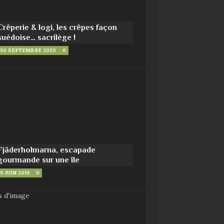
Crêperie & logi, les crêpes façon
suédoise… sacrilège !
30 SEPTEMBRE 2020
0
Fjäderholmarna, escapade
gourmande sur une île
9 JUIN 2019
0