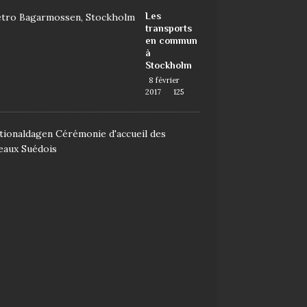
Les
transports
en commun
à
Stockholm
8 février
2017
125
D
e
m
a
n
d
e
r
l
a
n
a
t
i
o