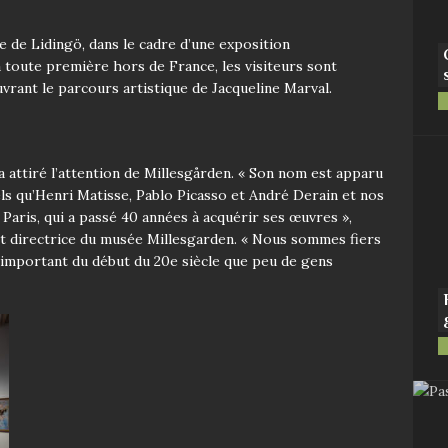
le de Lidingö, dans le cadre d’une exposition
a toute première hors de France, les visiteurs sont
uvrant le parcours artistique de Jacqueline Marval.
a a
ttiré l’attention de Millesgården. « Son nom est apparu
tels qu’Henri Matisse, Pablo Picasso et André Derain et
n
os
 Paris, qui a passé
40
a
nnées à acquérir ses œuvres »,
 directrice du
musée
Millesgarden. « Nous sommes fiers
t important du
début du 20e siècle que peu de
gens