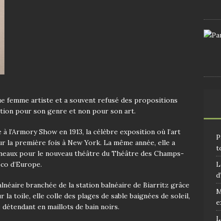
ue femme artiste et a souvent refusé des propositions
ration pour son genre et non pour son art.
à l’Armory Show en 1913, la célèbre exposition où l’art
P
 la première fois à New York. La même année, elle a
t
nneaux pour le nouveau théâtre du Théâtre des Champs-
L
éco d’Europe.
d
alnéaire branchée de la station balnéaire de Biarritz grâce
M
 la toile, elle colle des plages de sable baignées de soleil,
e
e détendant en maillots de bain noirs.
L