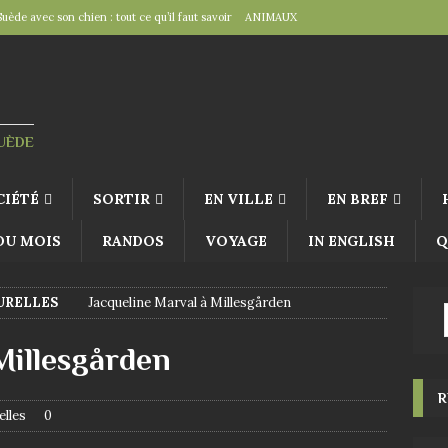
Suède avec son chien : tout ce qu’il faut savoir
ANIMAUX
tal », un détail d’importance
TRAVAILLER
fête suédoise par excellence
FÊTES SUÉDOISES
de Virginie Tolly. Petit guide pour être prêt pour Midsommar
FÊTES
SUÈDE
à table : « Venez donc dîner ce soir ! »
EN VILLE
CIÉTÉ
SORTIR
EN VILLE
EN BREF
 DU MOIS
RANDOS
VOYAGE
IN ENGLISH
Q
URELLES
Jacqueline Marval à Millesgården
Millesgården
R
elles
0