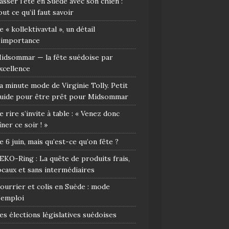
asser l’été en Suède avec son chien :
out ce qu’il faut savoir
e « kollektivavtal », un détail
’importance
idsommar — la fête suédoise par
xcellence
a minute mode de Virginie Tolly. Petit
uide pour être prêt pour Midsommar
e rire s’invite à table : « Venez donc
îner ce soir ! »
e 6 juin, mais qu’est-ce qu’on fête ?
EKO-Ring : La quête de produits frais,
ocaux et sans intermédiaires
ourrier et colis en Suède : mode
’emploi
es élections législatives suédoises