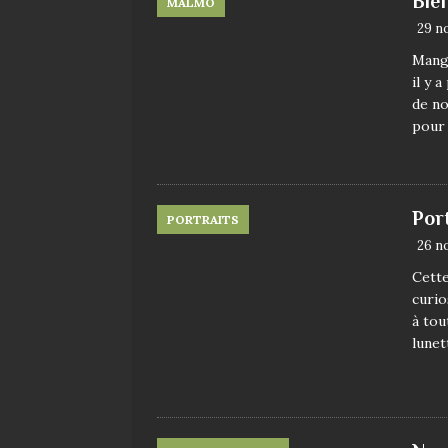
Bie
MALMÖ
29 n
Mange
il y 
de no
pour
Por
PORTRAITS
26 n
Cette
curio
à tou
lune