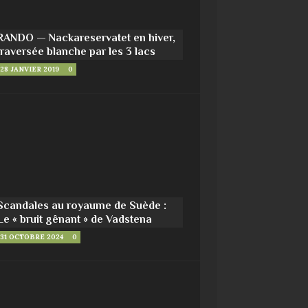
RANDO — Nackareservatet en hiver,
traversée blanche par les 3 lacs
28 JANVIER 2019
0
Scandales au royaume de Suède :
Le « bruit gênant » de Vadstena
31 OCTOBRE 2024
0