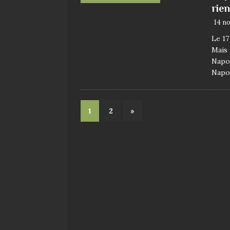
rien
14 n
Le 17
Mais 
Napol
Napol
1
2
»