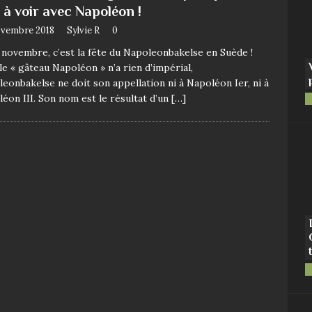
 à voir avec Napoléon !
ovembre 2018
Sylvie R
0
 novembre, c’est la fête du Napoleonbakelse en Suède !
le « gâteau Napoléon » n’a rien d’impérial,
eonbakelse ne doit son appellation ni à Napoléon Ier, ni à
éon III. Son nom est le résultat d’un
[…]