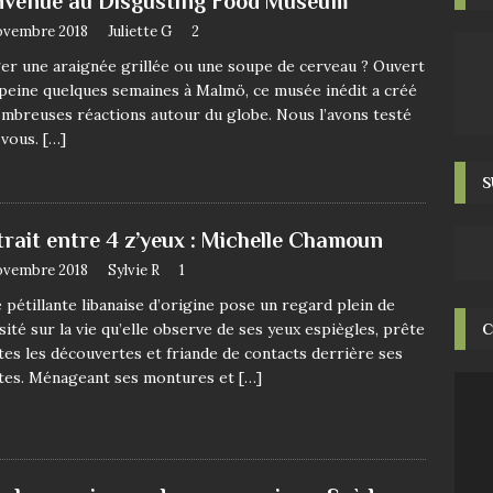
nvenue au Disgusting Food Museum
ovembre 2018
Juliette G
2
r une araignée grillée ou une soupe de cerveau ? Ouvert
a peine quelques semaines à Malmö, ce musée inédit a créé
mbreuses réactions autour du globe. Nous l’avons testé
 vous.
[…]
S
trait entre 4 z’yeux : Michelle Chamoun
ovembre 2018
Sylvie R
1
 pétillante libanaise d’origine pose un regard plein de
sité sur la vie qu’elle observe de ses yeux espiègles, prête
C
tes les découvertes et friande de contacts derrière ses
ttes. Ménageant ses montures et
[…]