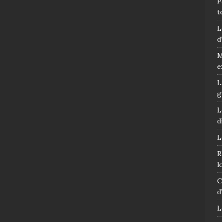
P
t
L
d
M
e
L
g
L
d
L
R
l
C
d
L