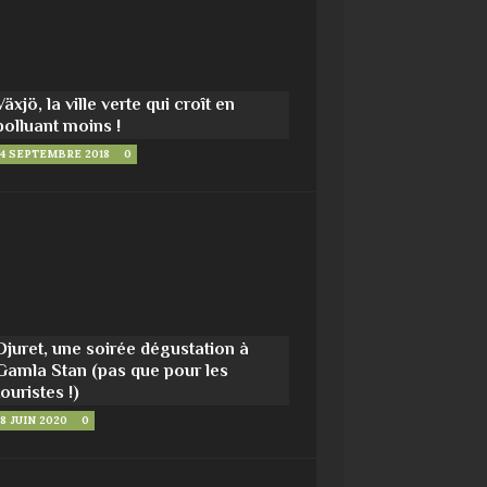
Växjö, la ville verte qui croît en
polluant moins !
4 SEPTEMBRE 2018
0
Djuret, une soirée dégustation à
Gamla Stan (pas que pour les
touristes !)
8 JUIN 2020
0