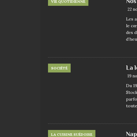
Nos
VIE QUOTIDIENNE
22 n
Les a
le cœ
des d
d’he
La 
SOCIÉTÉ
19 n
Du 19
Stock
parfo
toute
Nap
LA CUISINE SUÉDOISE