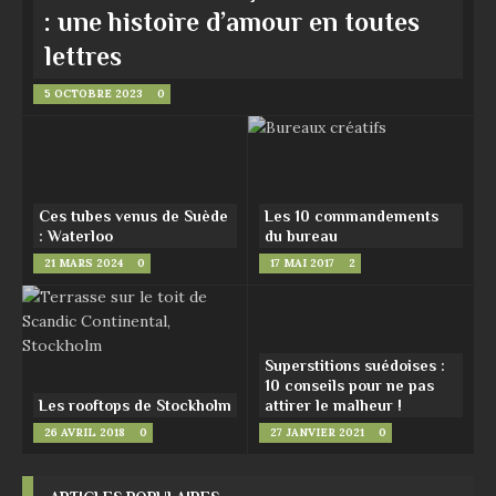
: une histoire d’amour en toutes
lettres
5 OCTOBRE 2023
0
Ces tubes venus de Suède
Les 10 commandements
: Waterloo
du bureau
21 MARS 2024
0
17 MAI 2017
2
Superstitions suédoises :
10 conseils pour ne pas
Les rooftops de Stockholm
attirer le malheur !
26 AVRIL 2018
0
27 JANVIER 2021
0