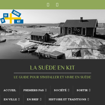
LA SUÈDE EN KIT
LE GUIDE POUR S'INSTALLER ET VIVRE EN SUÈDE
ACCUEIL
PREMIERS PAS
SOCIÉTÉ
SORTIR
EN VILLE
EN BREF
HISTOIRE ET TRADITIONS