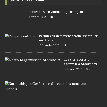
ARTICLES POPULAIRES
Le covid-19 en Suède au jour le jour
4 février 2022
181
Premières démarches pour s’installer
en Suède
30 janvier 2023
144
Les transports en
commun à Stockholm
8 février 2017
125
D
e
m
a
n
d