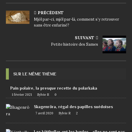
PRÉCÉDENT
Mjöl par-ci, mjöl par-là, comment s’y retrouver
sans être enfariné?
SUIVANT
Petite histoire des Sames
SUR LE MÊME THÈME
Pain polaire, la presque recette du polarkaka
1 février 2021
Sylvie R
0
Skagenröra, régal des papilles suédoises
7 avril 2020
Sylvie R
2
Les köttbullar ont les boules… elles ne sont pas