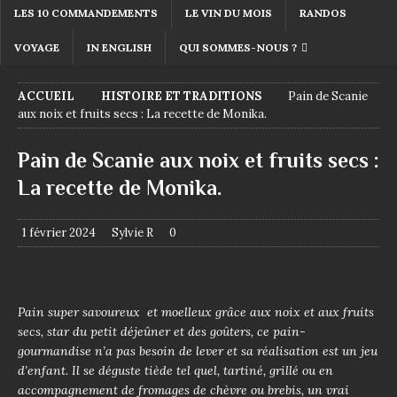
LES 10 COMMANDEMENTS
LE VIN DU MOIS
RANDOS
VOYAGE
IN ENGLISH
QUI SOMMES-NOUS ?
ACCUEIL
HISTOIRE ET TRADITIONS
Pain de Scanie
aux noix et fruits secs : La recette de Monika.
Pain de Scanie aux noix et fruits secs :
La recette de Monika.
1 février 2024
Sylvie R
0
Pain super savoureux et moelleux grâce aux noix et aux fruits
secs, star du petit déjeûner et des goûters, ce pain-
gourmandise n’a pas besoin de lever et sa réalisation est un jeu
d’enfant. Il se déguste tiède tel quel, tartiné, grillé ou en
accompagnement de fromages de chèvre ou brebis, un vrai