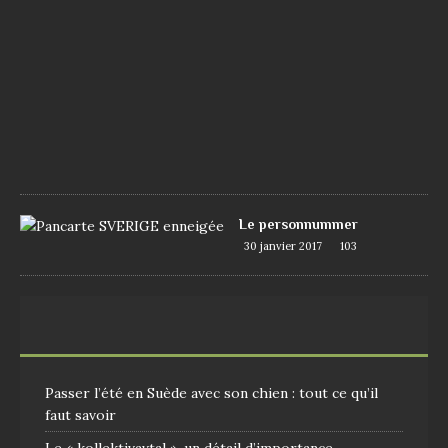
u
i
n
2
0
1
7
1
0
9
Le personnummer
30 janvier 2017
103
Passer l’été en Suède avec son chien : tout ce qu’il
faut savoir
Le « kollektivavtal », un détail d’importance