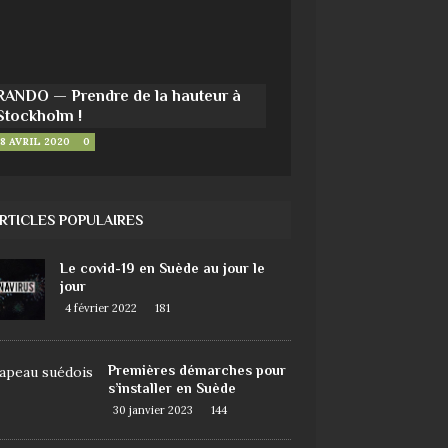
RANDO — Prendre de la hauteur à
Stockholm !
8 AVRIL 2020
0
RTICLES POPULAIRES
Le covid-19 en Suède au jour le
jour
4 février 2022
181
Premières démarches pour
s’installer en Suède
30 janvier 2023
144