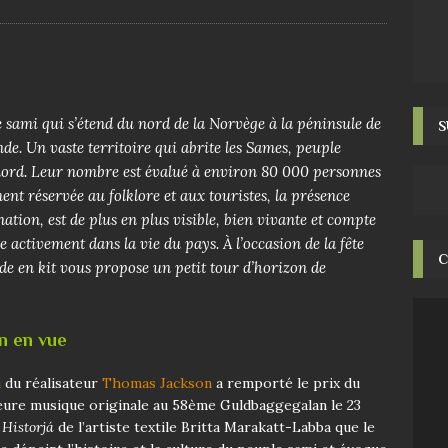
e sami qui s’étend du nord de la Norvège à la péninsule de
S
nde. Un vaste territoire qui abrite les Sames, peuple
nord. Leur
nombre est évalué à environ 80 000 personnes
nt réservée au folklore et aux touristes, la présence
tion, est de plus en plus visible, bien vivante et compte
e activement dans la vie du pays. À l’occasion de la fête
C
ède en kit vous propose un petit tour d’horizon de
en en vue
i
du réalisateur
Thomas Jackson
a remporté le prix du
lleure musique originale au 58ème Guldbaggegalan le 23
e
Historjá
de l’artiste textile Britta Marakatt-Labba que le