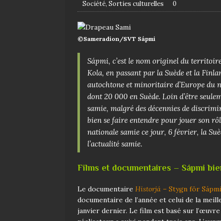
Société
,
Sorties culturelles
0
©Sameradion/SVT Sápmi
Sápmi, c’est le nom originel du territoir
Kola, en passant par la Suède et la Finla
autochtone et minoritaire d’Europe du 
dont 20 000 en Suède. Loin d’être seuleme
samie, malgré des décennies de discrimina
bien se faire entendre pour jouer son rôl
nationale samie ce jour, 6 février, la Su
l’actualité samie.
Films et documentaires – Sápmi bi
Le documentaire
Historjá
– Stygn för Sápm
documentaire de l’année et celui de la mei
janvier dernier. Le film est basé sur l’œuvr