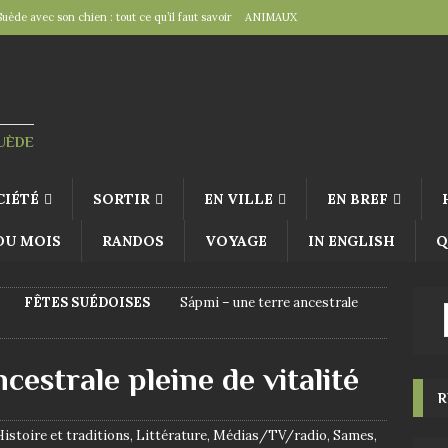
Suède avec son chien : tout ce qu’il faut savoir
ANIMAUX
tal », un détail d’importance
TRAVAILLER
fête suédoise par excellence
FÊTES SUÉDOISES
de Virginie Tolly. Petit guide pour être prêt pour Midsommar
FÊTES
SUÈDE
à table : « Venez donc dîner ce soir ! »
EN VILLE
CIÉTÉ
SORTIR
EN VILLE
EN BREF
 DU MOIS
RANDOS
VOYAGE
IN ENGLISH
Q
FÊTES SUÉDOISES
Sápmi – une terre ancestrale
estrale pleine de vitalité
R
Histoire et traditions
,
Littérature
,
Médias/TV/radio
,
Sames
,