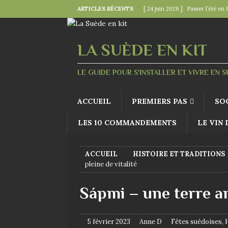
ARTICLES RÉCENTS
[ 24 juin 2026 ]
Passer l’été en 
[ 22 juin 2026 ]
Le « kollektivav
[ 18 juin 2026 ]
Midsommar — la 
LA SUÈDE EN KIT
[ 15 juin 2026 ]
La minute mode 
LE GUIDE POUR S'INSTALLER ET VIVRE EN 
SUÉDOISES
[ 6 juin 2026 ]
Le rire s’invite 
ACCUEIL
PREMIERS PAS
SO
LES 10 COMMANDEMENTS
LE VIN
ACCUEIL
HISTOIRE ET TRADITIONS
pleine de vitalité
Sápmi – une terre anc
5 février 2023
Anne D
Fêtes suédoises
,