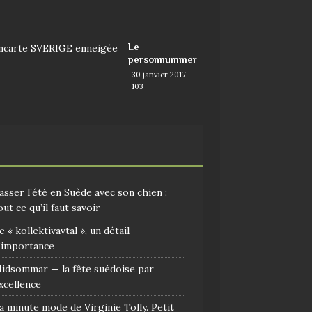
9
Le
personnummer
30 janvier 2017
103
asser l’été en Suède avec son chien :
out ce qu’il faut savoir
e « kollektivavtal », un détail
’importance
idsommar — la fête suédoise par
xcellence
a minute mode de Virginie Tolly. Petit