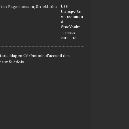
Les
transports
en commun
à
Stockholm
8 février
2017
125
D
e
m
a
n
d
e
r
l
a
n
a
t
i
o