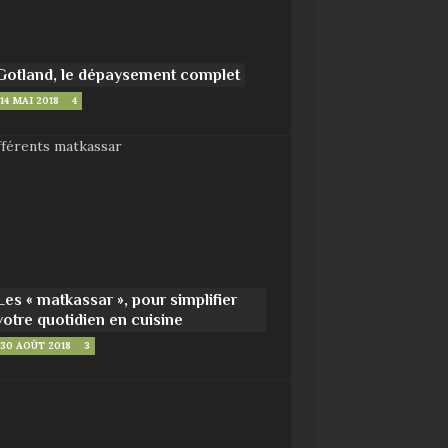
Gotland, le dépaysement complet
14 MAI 2018
4
Les « matkassar », pour simplifier
votre quotidien en cuisine
30 AOÛT 2018
3