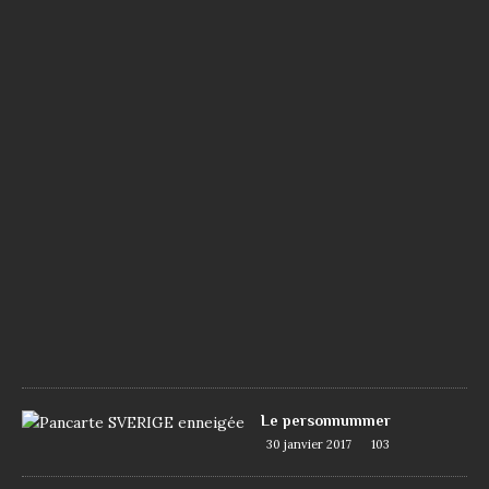
u
é
d
o
i
s
e
7
j
u
i
n
2
0
1
7
1
0
9
Le personnummer
30 janvier 2017
103