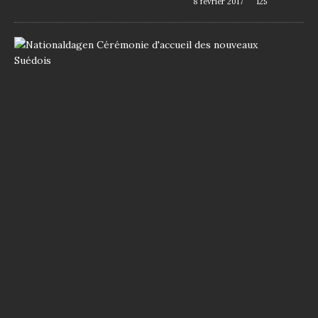
8 février 2017
125
D
e
m
a
n
d
e
r
l
a
n
a
t
i
o
n
a
l
i
t
é
s