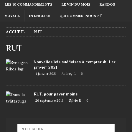
LES 10 COMMANDEMENTS
LE VIN DU MOIS
RANDOS
VOYAGE
IN ENGLISH
QUI SOMMES-NOUS ?
ACCUEIL
RUT
RUT
Nouvelles lois suédoises à compter du 1 er
janvier 2021
4 janvier 2021
Audrey L
6
RUT, pour payer moins
26 septembre 2019
Sylvie R
0