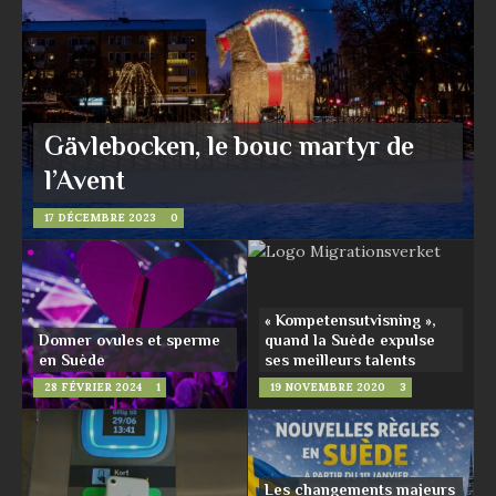
Gävlebocken, le bouc martyr de
l’Avent
17 DÉCEMBRE 2023
0
« Kompetensutvisning »,
Donner ovules et sperme
quand la Suède expulse
en Suède
ses meilleurs talents
28 FÉVRIER 2024
1
19 NOVEMBRE 2020
3
Les changements majeurs