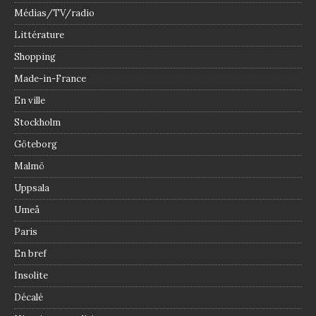
Médias/TV/radio
Littérature
Shopping
Made-in-France
En ville
Stockholm
Göteborg
Malmö
Uppsala
Umeå
Paris
En bref
Insolite
Décalé