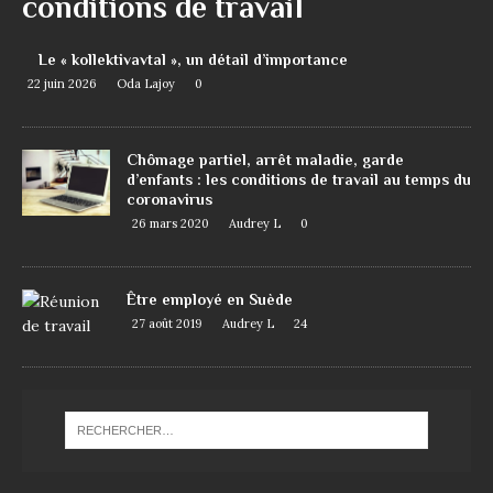
conditions de travail
Le « kollektivavtal », un détail d’importance
22 juin 2026
Oda Lajoy
0
Chômage partiel, arrêt maladie, garde
d’enfants : les conditions de travail au temps du
coronavirus
26 mars 2020
Audrey L
0
Être employé en Suède
27 août 2019
Audrey L
24