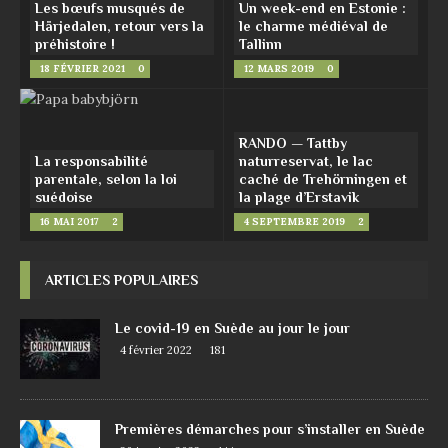
Les bœufs musqués de
Un week-end en Estonie :
Härjedalen, retour vers la
le charme médiéval de
préhistoire !
Tallinn
18 FÉVRIER 2021
0
12 MARS 2019
0
RANDO — Tattby
La responsabilité
naturreservat, le lac
parentale, selon la loi
caché de Trehörningen et
suédoise
la plage d’Erstavik
16 MAI 2017
2
4 SEPTEMBRE 2019
2
ARTICLES POPULAIRES
Le covid-19 en Suède au jour le jour
4 février 2022
181
Premières démarches pour s’installer en Suède