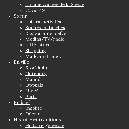
La face cachée de la Suède
Covid-19
Sortir
Loisirs, activités
Sorties culturelles
Restaurants, cafés
Médias/TV/radio
Littérature
Shopping
Made-in-France
En ville
Stockholm
Göteborg
Malmö
Uppsala
Umeå
Paris
En bref
Insolite
Décalé
Histoire et traditions
Histoire générale