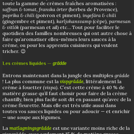
toute la gamme de crèmes fraîches aromatisées :
saffran & tomat, franska örter
(herbes de Provence),
paprika & chili
(poivron et piment),
ingefära & chili
(gingembre et piment),
karljohansvamp
(cèpe),
parmesan
& vitlök
(parmesan et ail) etc… Tout pour faciliter le
quotidien des familles nombreuses qui ont autre chose à
faire qu’aromatiser elles-mêmes leurs sauces à la
crème, ou pour les apprentis cuisiniers qui veulent
tricher. 😉
Les crèmes liquides —
grädde
Entrons maintenant dans la jungle des multiples
grädde
! La plus commune est la
vispgrädde
,
littéralement la
crème à fouetter
(vispa).
C’est cette crème à 40 % de
matière grasse qu’il faut choisir pour faire de la crème
chantilly, bien plus facile soit dit en passant qu’avec de la
crème fleurette. Mais elle est très utile aussi dans
toutes vos sauces liquides ou pour adoucir — et enrichir
— une soupe aux légumes.
La
matlagningsgrädde
est une variante moins riche de la