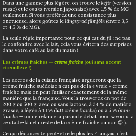
Dans une gamme plus légère, on trouve le
kefir
(version
russe) et le
onaka
(version japonaise) avec 1,5 % de MG
seulement. Si vous préférez une consistance plus
onctueuse, alors goûtez le
långsyrad filmjölk
(entré 3,5
et 4,5 % de MG).
La seule règle importante pour ce qui est du
fil
: ne pas
le confondre avec le lait, cela vous évitera des surprises
dans votre café au lait du matin !
Les crèmes fraîches —
crème fraiche
(oui sans accent
circonflexe !)
Les accros de la cuisine française argueront que la
crème fraîche suédoise n’est pas de la « vraie » crème
fraîche mais on peut l’utiliser exactement de la même
manière que la française. Vous la trouverez en pot de
200 g ou 500 g, avec ou sans lactose, à 34 % de matière
grasse, allégée à 13 % (
lätt crème fraiche
) ou à 5 % (
mini
fraiche
— on ne relancera pas ici le débat pour savoir si à
ce stade-là cela reste de la crème fraîche ou non 😉 ).
Ce qui déconcerte peut-être le plus les Français, c’est