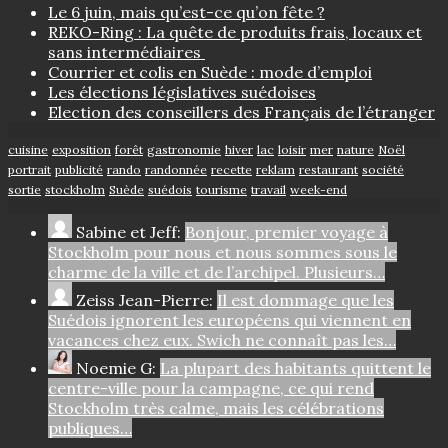
Le 6 juin, mais qu’est-ce qu’on fête ?
REKO-Ring : La quête de produits frais, locaux et
sans intermédiaires
Courrier et colis en Suède : mode d’emploi
Les élections législatives suédoises
Election des conseillers des Français de l’étranger
cuisine
exposition
forêt
gastronomie
hiver
lac
loisir
mer
nature
Noël
portrait
publicité
rando
randonnée
recette
reklam
restaurant
société
sortie
stockholm
Suède
suédois
tourisme
travail
week-end
Sabine et Jeff:
Bonjour, premier voyage à
Stockholm pour nous et nous sommes sous le
charme de la ville et de l’archipel. Plusieurs…
Zeiss Jean-Pierre:
Il est dommage que les
Suédois ignorent les européens qui viennent en
vacances chez eux. Swich ne connaît pas les…
Noemie G:
La plupart des habitants quittent le
centre-ville pour la campagne, ce qui rend
Stockholm très calme, mais les célébrations
publiques…