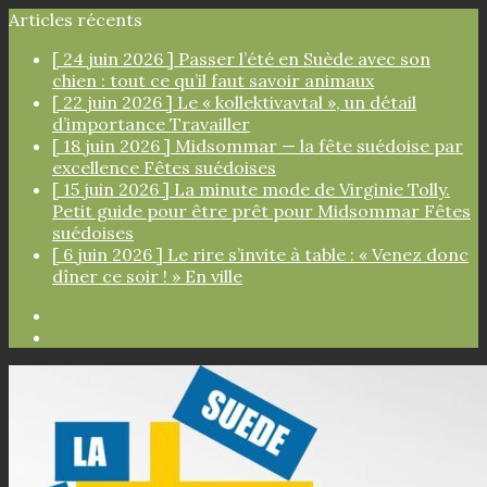
Articles récents
[ 24 juin 2026 ]
Passer l’été en Suède avec son
chien : tout ce qu’il faut savoir
animaux
[ 22 juin 2026 ]
Le « kollektivavtal », un détail
d’importance
Travailler
[ 18 juin 2026 ]
Midsommar — la fête suédoise par
excellence
Fêtes suédoises
[ 15 juin 2026 ]
La minute mode de Virginie Tolly.
Petit guide pour être prêt pour Midsommar
Fêtes
suédoises
[ 6 juin 2026 ]
Le rire s’invite à table : « Venez donc
dîner ce soir ! »
En ville
Facebook
Instagram