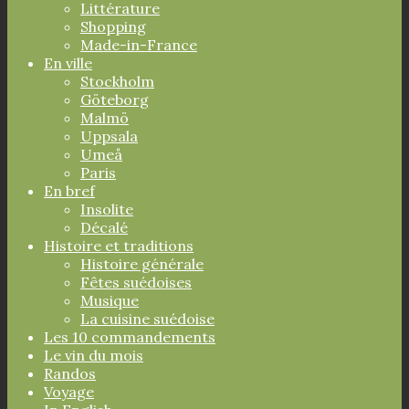
Littérature
Shopping
Made-in-France
En ville
Stockholm
Göteborg
Malmö
Uppsala
Umeå
Paris
En bref
Insolite
Décalé
Histoire et traditions
Histoire générale
Fêtes suédoises
Musique
La cuisine suédoise
Les 10 commandements
Le vin du mois
Randos
Voyage