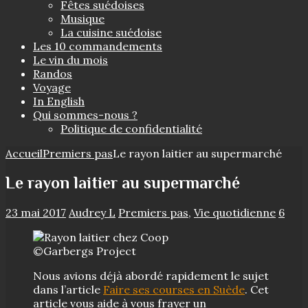
Fêtes suédoises
Musique
La cuisine suédoise
Les 10 commandements
Le vin du mois
Randos
Voyage
In English
Qui sommes-nous ?
Politique de confidentialité
Accueil
Premiers pas
Le rayon laitier au supermarché
Le rayon laitier au supermarché
23 mai 2017
Audrey L
Premiers pas
,
Vie quotidienne
6
©Garbergs Project
Nous avions déjà abordé rapidement le sujet
dans l’article
Faire ses courses en Suède
. Cet
article vous aide à vous frayer un