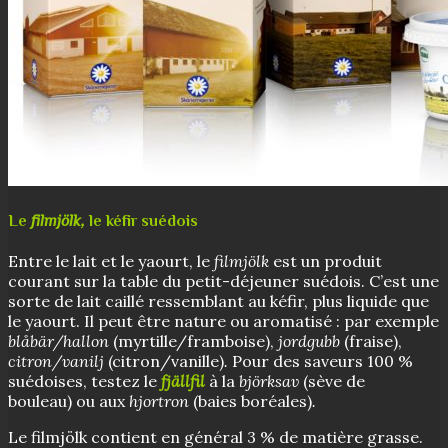
Le
filmjölk,
le kéfir suédois
Entre le lait et le yaourt, le
filmjölk
est un produit
courant sur la table du petit-déjeuner suédois. C’est une
sorte de lait caillé ressemblant au kéfir, plus liquide que
le yaourt. Il peut être nature ou aromatisé : par exemple
blåbär/hallon
(myrtille/framboise),
jordgubb
(fraise),
citron/vanilj
(citron/vanille)
.
Pour des saveurs 100 %
suédoises, testez le
fjällfil
à la
björksav
(sève de
bouleau) ou aux
hjortron
(baies boréales)
.
Le filmjölk contient en général 3 % de matière grasse.