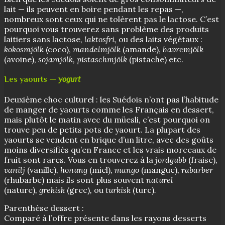
lait — ils peuvent en boire pendant les repas —,
nombreux sont ceux qui ne tolèrent pas le lactose. C’est
pourquoi vous trouverez sans problème des produits
laitiers sans lactose,
laktosfri,
ou des laits végétaux :
kokosmjölk
(coco),
mandelmjölk
(amande),
havremjölk
(avoine),
sojamjölk, pistaschmjölk
(pistache) etc.
Les yaourts —
yogurt
Deuxième choc culturel : les Suédois n’ont pas l’habitude
de manger de yaourts comme les Français en dessert,
mais plutôt le matin avec du müesli, c’est pourquoi on
trouve peu de petits pots de yaourt. La plupart des
yaourts se vendent en brique d’un litre, avec des goûts
moins diversifiés qu’en France et les vrais morceaux de
fruit sont rares. Vous en trouverez à la
jordgubb
(fraise)
,
vanilj
(vanille)
,
honung
(miel)
,
mango
(mangue)
,
rabarber
(rhubarbe) mais ils sont plus souvent
naturel
(nature)
,
grekisk
(grec)
,
ou
turkisk
(turc)
.
Parenthèse dessert :
Comparé à l’offre présente dans les rayons desserts