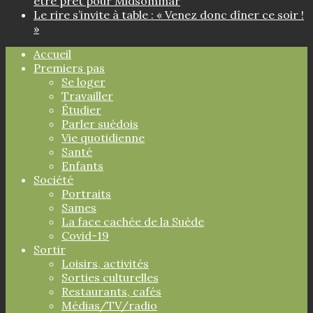
être prêt pour Midsommar
Le rire s’invite à table : « Venez donc dîner ce soir !
»
Accueil
Premiers pas
Se loger
Travailler
Étudier
Parler suédois
Vie quotidienne
Santé
Enfants
Société
Portraits
Sames
La face cachée de la Suède
Covid-19
Sortir
Loisirs, activités
Sorties culturelles
Restaurants, cafés
Médias/TV/radio