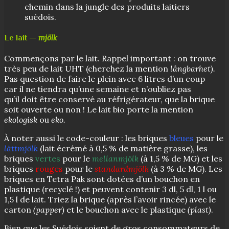
chemin dans la jungle des produits laitiers
suédois.
Le lait —
mjölk
Commençons par le lait. Rappel important : on trouve
très peu de lait UHT (cherchez la mention
långbarhet
)
.
Pas question de faire le plein avec 6 litres d’un coup
car il ne tiendra qu’une semaine et n’oubliez pas
qu’il doit être conservé au réfrigérateur, que la brique
soit ouverte ou non ! Le lait bio porte la mention
ekologisk
ou
eko.
À noter aussi le code-couleur : les briques
bleues
pour le
lättmjölk
(lait écrémé à 0,5 % de matière grasse), les
briques
vertes
pour le
mellanmjölk
(à 1,5 % de MG) et les
briques
rouges
pour le
standardmjölk
(à 3 % de MG). Les
briques en Tetra Pak sont dotées d’un bouchon en
plastique (recyclé !) et peuvent contenir 3 dl, 5 dl, 1 l ou
1,5 l de lait. Triez la brique (après l’avoir rincée) avec le
carton
(papper)
et le bouchon avec le plastique
(plast)
.
Bien que les Suédois soient de gros consommateurs de