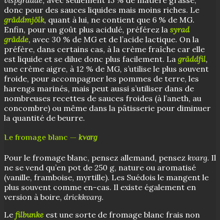
vispgrädde,
avec seulement 15 % de matière grasse,
donc pour des sauces liquides mais moins riches. Le
gräddmjölk
,
quant à lui, ne contient que 6 % de MG.
Enfin, pour un goût plus acidulé, préférez la
syrad
grädde
, avec 30 % de MG et de l’acide lactique. On la
préfère, dans certains cas, à la crème fraîche car elle
est liquide et se dilue donc plus facilement. La
gräddfil
,
une crème aigre, à 12 % de MG, s’utilise le plus souvent
froide, pour accompagner les pommes de terre, les
harengs marinés, mais peut aussi s’utiliser dans de
nombreuses recettes de sauces froides (à l’aneth, au
concombre) ou même dans la pâtisserie pour diminuer
la quantité de beurre.
Le fromage blanc —
kvarg
Pour le fromage blanc, pensez allemand, pensez
kvarg
. Il
ne se vend qu’en pot de 250 g, nature ou aromatisé
(vanille, framboise, myrtille). Les Suédois le mangent le
plus souvent comme en-cas. Il existe également en
version à boire,
drickkvarg
.
Le
filbunke
est une sorte de fromage blanc frais non