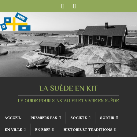
LA SUÈDE EN KIT
LE GUIDE POUR S'INSTALLER ET VIVRE EN SUÈDE
ACCUEIL
PREMIERS PAS
SOCIÉTÉ
SORTIR
EN VILLE
EN BREF
HISTOIRE ET TRADITIONS