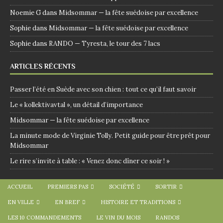
Noemie G
dans
Midsommar — la fête suédoise par excellence
Sophie
dans
Midsommar — la fête suédoise par excellence
Sophie
dans
RANDO — Tyresta, le tour des 7 lacs
ARTICLES RÉCENTS
Passer l’été en Suède avec son chien : tout ce qu’il faut savoir
Le « kollektivavtal », un détail d’importance
Midsommar — la fête suédoise par excellence
La minute mode de Virginie Tolly. Petit guide pour être prêt pour
Midsommar
Le rire s’invite à table : « Venez donc dîner ce soir ! »
ACCUEIL
PREMIERS PAS
SOCIÉTÉ
SORTIR
EN VILLE
EN BREF
HISTOIRE ET TRADITIONS
LES 10 COMMANDEMENTS
LE VIN DU MOIS
RANDOS