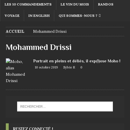
LES 10 COMMANDEMENTS
LE VIN DU MOIS
RANDOS
VOYAGE
IN ENGLISH
QUI SOMMES-NOUS ?
ACCUEIL
Mohammed Drissi
Mohammed Drissi
Portrait en pleins et déliés, il exp(l)ose Moho !
10 octobre 2019
Sylvie R
0
RESTEZ CONNECTÉ !