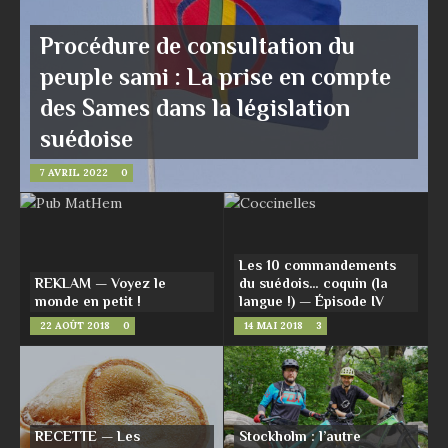
Procédure de consultation du
peuple sami : La prise en compte
des Sames dans la législation
suédoise
7 AVRIL 2022
0
Les 10 commandements
REKLAM — Voyez le
du suédois… coquin (la
monde en petit !
langue !) — Épisode IV
22 AOÛT 2018
0
14 MAI 2018
3
RECETTE — Les
Stockholm : l’autre