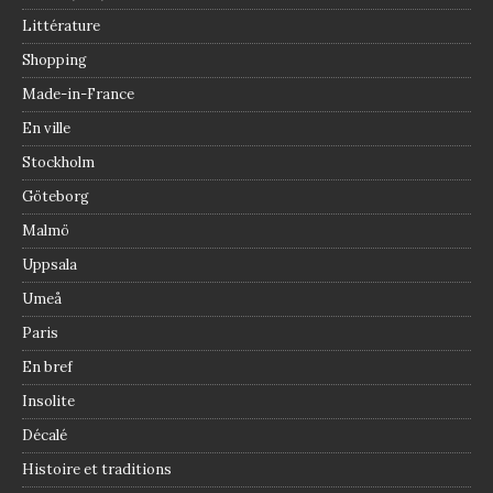
Littérature
Shopping
Made-in-France
En ville
Stockholm
Göteborg
Malmö
Uppsala
Umeå
Paris
En bref
Insolite
Décalé
Histoire et traditions