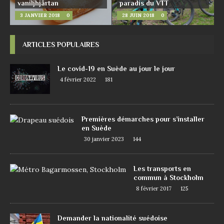
vaniljhjärtan
paradis du VTT
3 JANVIER 2018
0
28 JUIN 2018
0
ARTICLES POPULAIRES
Le covid-19 en Suède au jour le jour
4 février 2022
181
Premières démarches pour s’installer
en Suède
30 janvier 2023
144
Les transports en
commun à Stockholm
8 février 2017
125
Demander la nationalité suédoise