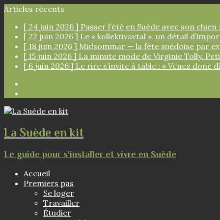
Articles récents
[ 24 juin 2026 ]
Passer l’été en Suède avec son chien :
[ 22 juin 2026 ]
Le « kollektivavtal », un détail d’imp
[ 18 juin 2026 ]
Midsommar — la fête suédoise par e
[ 15 juin 2026 ]
La minute mode de Virginie Tolly. Pe
[ 6 juin 2026 ]
Le rire s’invite à table : « Venez donc d
Facebook
Instagram
La Suède en kit
Le guide pour s'installer et vivre en Suède
Accueil
Premiers pas
Se loger
Travailler
Étudier