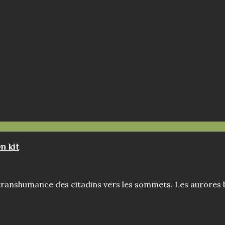
n kit
anshumance des citadins vers les sommets. Les aurores boré