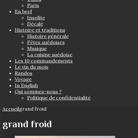
Paris
En bref
Insolite
Décalé
Histoire et traditions
Histoire générale
Fêtes suédoises
Musique
La cuisine suédoise
Les 10 commandements
Le vin du mois
Randos
Voyage
In English
Qui sommes-nous ?
Politique de confidentialité
Accueil
grand froid
grand froid