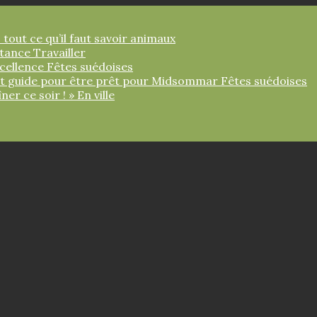
 tout ce qu’il faut savoir
animaux
ortance
Travailler
xcellence
Fêtes suédoises
tit guide pour être prêt pour Midsommar
Fêtes suédoises
îner ce soir ! »
En ville