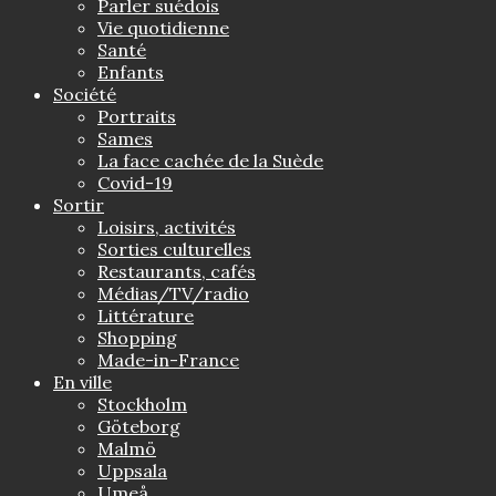
Parler suédois
Vie quotidienne
Santé
Enfants
Société
Portraits
Sames
La face cachée de la Suède
Covid-19
Sortir
Loisirs, activités
Sorties culturelles
Restaurants, cafés
Médias/TV/radio
Littérature
Shopping
Made-in-France
En ville
Stockholm
Göteborg
Malmö
Uppsala
Umeå