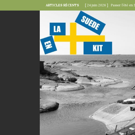
ARTICLES RÉCENTS
[ 24 juin 2026 ]
Passer l’été en 
[ 22 juin 2026 ]
Le « kollektivav
[ 18 juin 2026 ]
Midsommar — la 
[ 15 juin 2026 ]
La minute mode 
SUÉDOISES
[ 6 juin 2026 ]
Le rire s’invite 