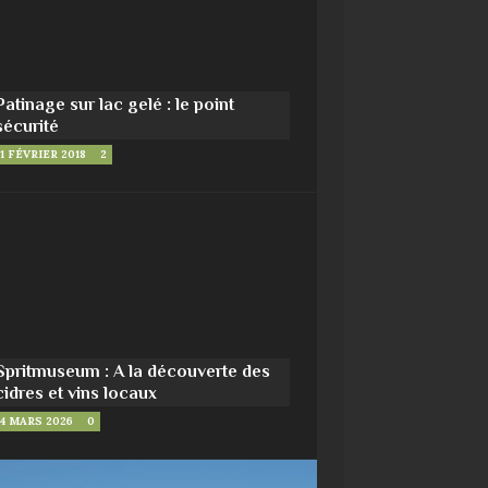
Patinage sur lac gelé : le point
sécurité
1 FÉVRIER 2018
2
Spritmuseum : A la découverte des
cidres et vins locaux
4 MARS 2026
0