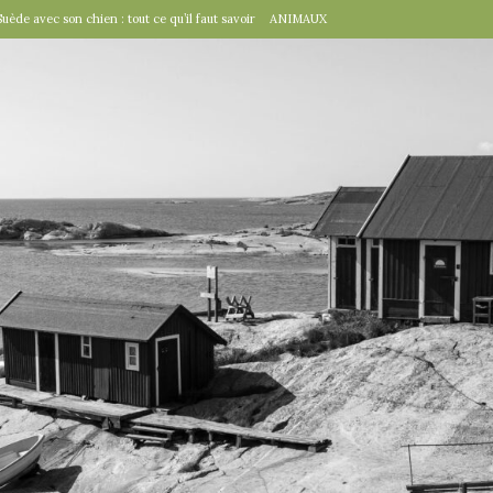
Suède avec son chien : tout ce qu’il faut savoir
ANIMAUX
tal », un détail d’importance
TRAVAILLER
fête suédoise par excellence
FÊTES SUÉDOISES
de Virginie Tolly. Petit guide pour être prêt pour Midsommar
FÊTES
à table : « Venez donc dîner ce soir ! »
EN VILLE