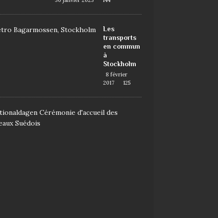
30 janvier 2023
144
Les
transports
en commun
à
Stockholm
8 février
2017
125
D
e
m
a
n
d
e
r
l
a
n
a
t