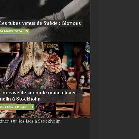
Ces tubes venus de Suède : Glorious
14 MARS 2024
0
L’occase de seconde main, chiner
malin à Stockholm
22 FÉVRIER 2022
1