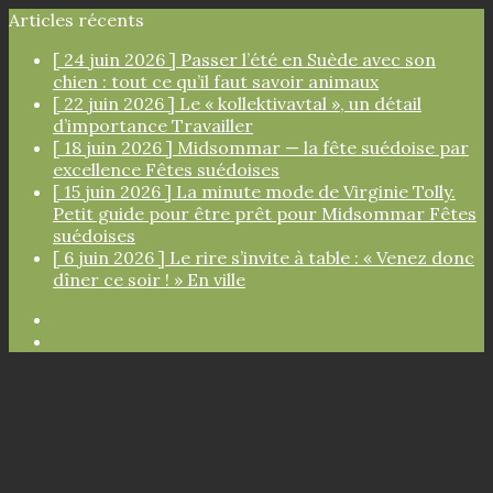
Articles récents
[ 24 juin 2026 ]
Passer l’été en Suède avec son
chien : tout ce qu’il faut savoir
animaux
[ 22 juin 2026 ]
Le « kollektivavtal », un détail
d’importance
Travailler
[ 18 juin 2026 ]
Midsommar — la fête suédoise par
excellence
Fêtes suédoises
[ 15 juin 2026 ]
La minute mode de Virginie Tolly.
Petit guide pour être prêt pour Midsommar
Fêtes
suédoises
[ 6 juin 2026 ]
Le rire s’invite à table : « Venez donc
dîner ce soir ! »
En ville
Facebook
Instagram