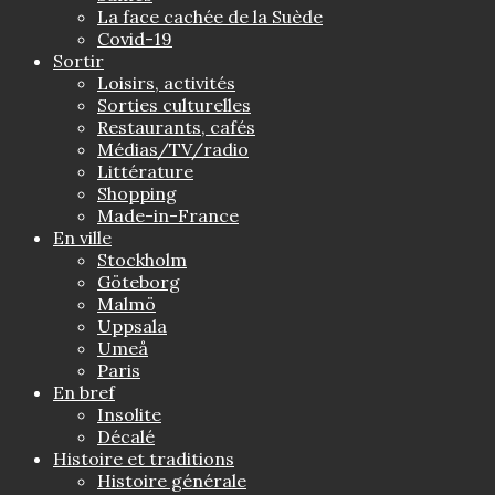
La face cachée de la Suède
Covid-19
Sortir
Loisirs, activités
Sorties culturelles
Restaurants, cafés
Médias/TV/radio
Littérature
Shopping
Made-in-France
En ville
Stockholm
Göteborg
Malmö
Uppsala
Umeå
Paris
En bref
Insolite
Décalé
Histoire et traditions
Histoire générale