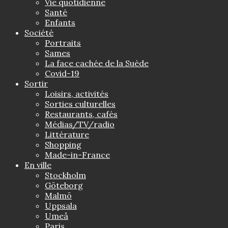
Vie quotidienne
Santé
Enfants
Société
Portraits
Sames
La face cachée de la Suède
Covid-19
Sortir
Loisirs, activités
Sorties culturelles
Restaurants, cafés
Médias/TV/radio
Littérature
Shopping
Made-in-France
En ville
Stockholm
Göteborg
Malmö
Uppsala
Umeå
Paris