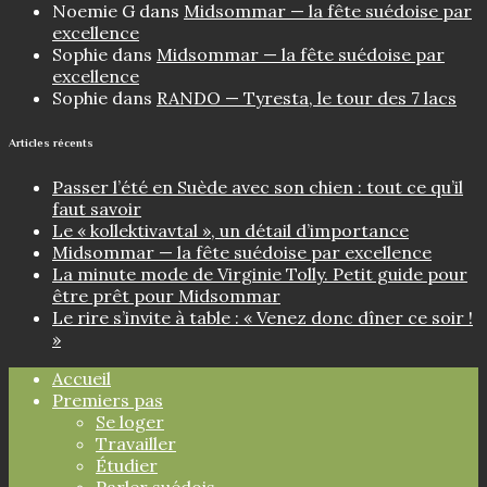
Noemie G
dans
Midsommar — la fête suédoise par
excellence
Sophie
dans
Midsommar — la fête suédoise par
excellence
Sophie
dans
RANDO — Tyresta, le tour des 7 lacs
Articles récents
Passer l’été en Suède avec son chien : tout ce qu’il
faut savoir
Le « kollektivavtal », un détail d’importance
Midsommar — la fête suédoise par excellence
La minute mode de Virginie Tolly. Petit guide pour
être prêt pour Midsommar
Le rire s’invite à table : « Venez donc dîner ce soir !
»
Accueil
Premiers pas
Se loger
Travailler
Étudier
Parler suédois