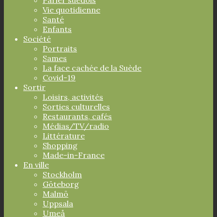
Vie quotidienne
Santé
Enfants
Société
Portraits
Sames
La face cachée de la Suède
Covid-19
Sortir
Loisirs, activités
Sorties culturelles
Restaurants, cafés
Médias/TV/radio
Littérature
Shopping
Made-in-France
En ville
Stockholm
Göteborg
Malmö
Uppsala
Umeå