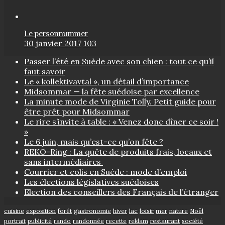
Le personnummer
30 janvier 2017
103
Passer l’été en Suède avec son chien : tout ce qu’il
faut savoir
Le « kollektivavtal », un détail d’importance
Midsommar — la fête suédoise par excellence
La minute mode de Virginie Tolly. Petit guide pour
être prêt pour Midsommar
Le rire s’invite à table : « Venez donc dîner ce soir !
»
Le 6 juin, mais qu’est-ce qu’on fête ?
REKO-Ring : La quête de produits frais, locaux et
sans intermédiaires
Courrier et colis en Suède : mode d’emploi
Les élections législatives suédoises
Election des conseillers des Français de l’étranger
cuisine
exposition
forêt
gastronomie
hiver
lac
loisir
mer
nature
Noël
portrait
publicité
rando
randonnée
recette
reklam
restaurant
société