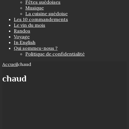
Fêtes suédoises
Musique
La cuisine suédoise
Les 10 commandements
Le vin du mois
Randos
Voyage
In English
Qui sommes-nous ?
Politique de confidentialité
Accueil
chaud
chaud