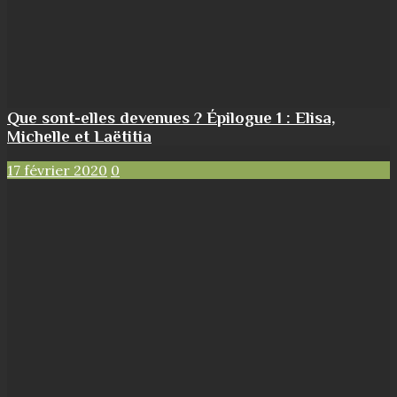
Que sont-elles devenues ? Épilogue 1 : Elisa,
Michelle et Laëtitia
17 février 2020
0