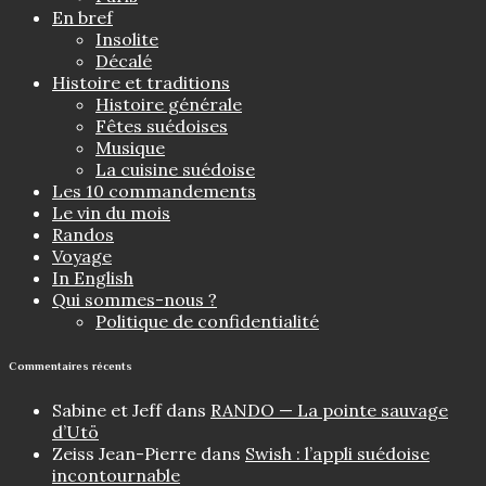
En bref
Insolite
Décalé
Histoire et traditions
Histoire générale
Fêtes suédoises
Musique
La cuisine suédoise
Les 10 commandements
Le vin du mois
Randos
Voyage
In English
Qui sommes-nous ?
Politique de confidentialité
Commentaires récents
Sabine et Jeff
dans
RANDO — La pointe sauvage
d’Utö
Zeiss Jean-Pierre
dans
Swish : l’appli suédoise
incontournable