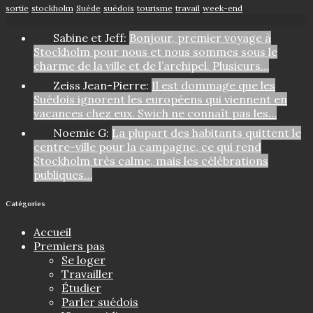
sortie
stockholm
Suède
suédois
tourisme
travail
week-end
Sabine et Jeff:
Bonjour, premier voyage à
Stockholm pour nous et nous sommes sous le
charme de la ville et de l’archipel. Plusieurs…
Zeiss Jean-Pierre:
Il est dommage que les
Suédois ignorent les européens qui viennent en
vacances chez eux. Swich ne connaît pas les…
Noemie G:
La plupart des habitants quittent le
centre-ville pour la campagne, ce qui rend
Stockholm très calme, mais les célébrations
publiques…
Catégories
Accueil
Premiers pas
Se loger
Travailler
Étudier
Parler suédois