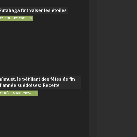
Rutabaga fait valser les étoiles
12 JUILLET 2017
0
Julmust, le pétillant des fêtes de fin
d’année suédoises: Recette
17 DÉCEMBRE 2024
0