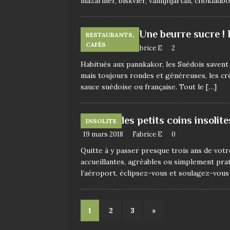
mazariner, biskvier, vaniljhjärtan, chokladbo
Une beurre sucre ! 
RESTAURANTS,
CAFÉS
19 mars 2018
Fabrice E
2
Habitués aux pannkakor, les Suédois savent 
mais toujours rondes et généreuses, les cr
sauce suédoise ou française. Tout le
[…]
Top 5 des petits coins insolit
INSOLITE
19 mars 2018
Fabrice E
0
Quitte à y passer presque trois ans de votr
accueillantes, agréables ou simplement prati
l’aéroport, éclipsez-vous et soulagez-vou
1
2
3
»