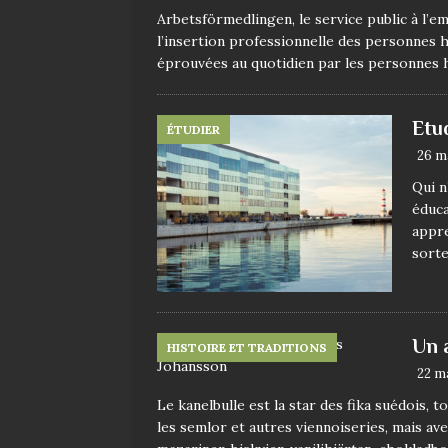
Arbetsförmedlingen, le service public à l
l’insertion professionnelle des personnes han
éprouvées au quotidien par les personnes 
Etud
ÉTUDIER
26 m
Qui n
éduca
appre
sorte
Un 
HISTOIRE ET TRADITIONS
22 m
Le kanelbulle est la star des fika suédois, 
les semlor et autres viennoiseries, mais av