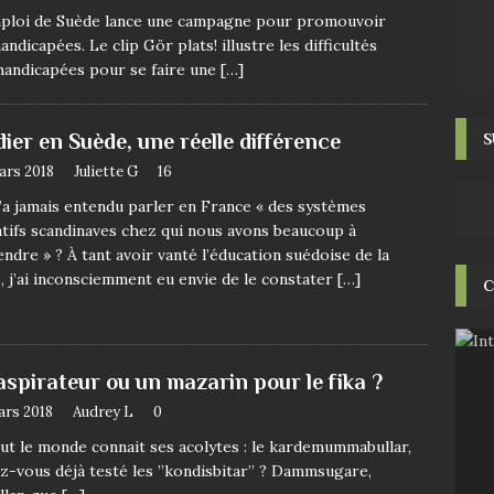
’emploi de Suède lance une campagne pour promouvoir
dicapées. Le clip Gör plats! illustre les difficultés
handicapées pour se faire une
[…]
ier en Suède, une réelle différence
S
ars 2018
Juliette G
16
’a jamais entendu parler en France « des systèmes
tifs scandinaves chez qui nous avons beaucoup à
ndre » ? À tant avoir vanté l’éducation suédoise de la
, j’ai inconsciemment eu envie de le constater
[…]
C
aspirateur ou un mazarin pour le fika ?
ars 2018
Audrey L
0
tout le monde connait ses acolytes : le kardemummabullar,
ez-vous déjà testé les ”kondisbitar” ? Dammsugare,