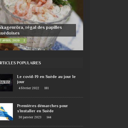
Skagenröra, régal des papilles
suédoises
7 AVRIL 2020
2
RTICLES POPULAIRES
Le covid-19 en Suède au jour le
jour
4 février 2022
181
Premières démarches pour
s’installer en Suède
30 janvier 2023
144