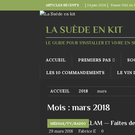
ARTICLES RÉCENTS
[ 24 juin 2026 ]
Passer l’été en 
[ 22 juin 2026 ]
Le « kollektivav
[ 18 juin 2026 ]
Midsommar — la 
LA SUÈDE EN KIT
[ 15 juin 2026 ]
La minute mode 
LE GUIDE POUR S'INSTALLER ET VIVRE EN 
SUÉDOISES
[ 6 juin 2026 ]
Le rire s’invite 
ACCUEIL
PREMIERS PAS
SO
LES 10 COMMANDEMENTS
LE VIN
ACCUEIL
2018
mars
Mois :
mars 2018
REKLAM — Faites de 
MÉDIAS/TV/RADIO
29 mars 2018
Fabrice E
0