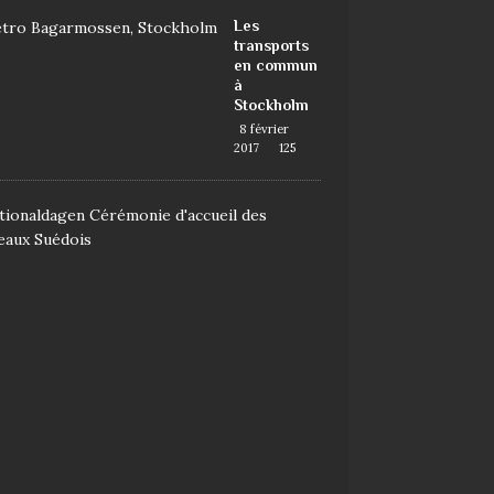
Les
transports
en commun
à
Stockholm
8 février
2017
125
D
e
m
a
n
d
e
r
l
a
n
a
t
i
o