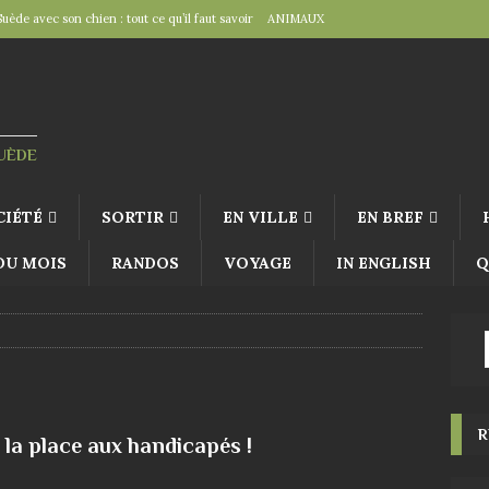
Suède avec son chien : tout ce qu’il faut savoir
ANIMAUX
tal », un détail d’importance
TRAVAILLER
fête suédoise par excellence
FÊTES SUÉDOISES
de Virginie Tolly. Petit guide pour être prêt pour Midsommar
FÊTES
SUÈDE
à table : « Venez donc dîner ce soir ! »
EN VILLE
CIÉTÉ
SORTIR
EN VILLE
EN BREF
 DU MOIS
RANDOS
VOYAGE
IN ENGLISH
Q
R
la place aux handicapés !