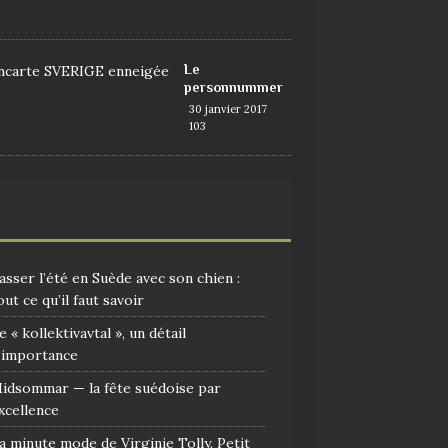
9
Le
personnummer
30 janvier 2017
103
asser l’été en Suède avec son chien :
out ce qu’il faut savoir
e « kollektivavtal », un détail
’importance
idsommar — la fête suédoise par
xcellence
a minute mode de Virginie Tolly. Petit