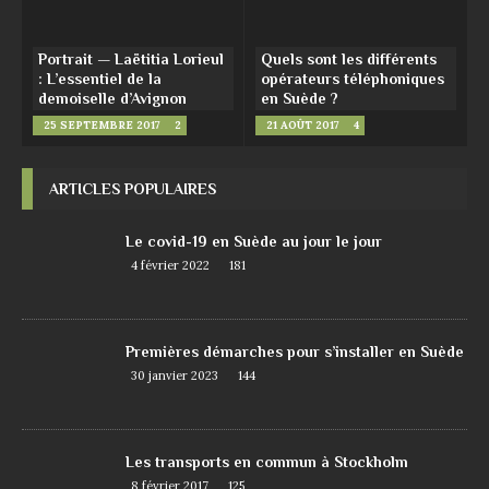
Portrait — Laëtitia Lorieul
Quels sont les différents
: L’essentiel de la
opérateurs téléphoniques
demoiselle d’Avignon
en Suède ?
25 SEPTEMBRE 2017
2
21 AOÛT 2017
4
ARTICLES POPULAIRES
Le covid-19 en Suède au jour le jour
4 février 2022
181
Premières démarches pour s’installer en Suède
30 janvier 2023
144
Les transports en commun à Stockholm
8 février 2017
125