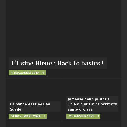
L’Usine Bleue : Back to basics !
5 DÉCEMBRE 2019
0
Je panse donc je suis !
La bande dessinée en
Thibaud et Laure portraits
Suède
santé croisés
14 NOVEMBRE 2024
0
25 JANVIER 2021
3