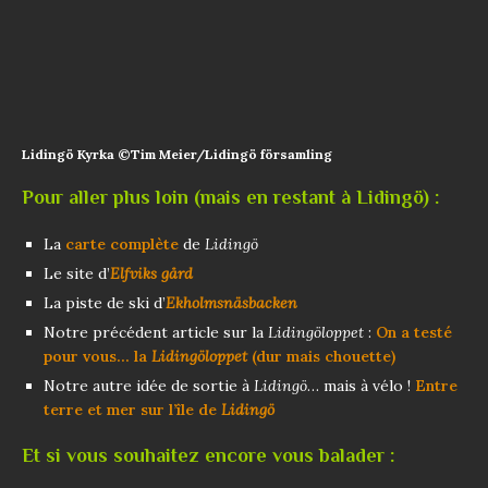
Lidingö Kyrka ©Tim Meier/Lidingö församling
Pour aller plus loin (mais en restant à Lidingö) :
La
carte complète
de
Lidingö
Le site d’
Elfviks gård
La piste de ski d’
Ekholmsnäsbacken
Notre précédent article sur la
Lidingöloppet
:
On a testé
pour vous… la
Lidingöloppet
(dur mais chouette)
Notre autre idée de sortie à
Lidingö
… mais à vélo !
Entre
terre et mer sur l’île de
Lidingö
Et si vous souhaitez encore vous balader :