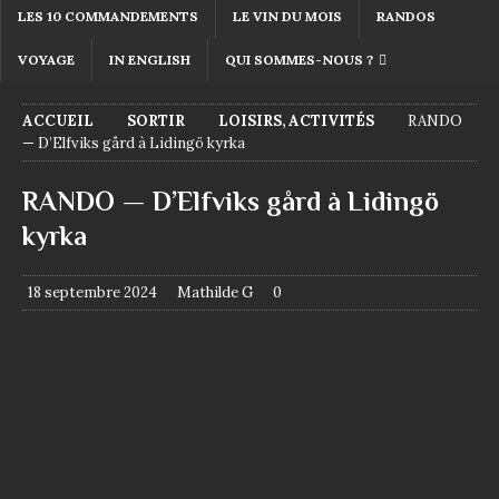
LES 10 COMMANDEMENTS
LE VIN DU MOIS
RANDOS
VOYAGE
IN ENGLISH
QUI SOMMES-NOUS ?
ACCUEIL
SORTIR
LOISIRS, ACTIVITÉS
RANDO
— D’Elfviks gård à Lidingö kyrka
RANDO — D’Elfviks gård à Lidingö
kyrka
18 septembre 2024
Mathilde G
0