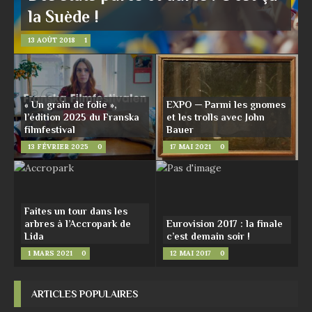
la Suède !
13 AOÛT 2018
1
« Un grain de folie »,
EXPO ─ Parmi les gnomes
l’édition 2025 du Franska
et les trolls avec John
filmfestival
Bauer
13 FÉVRIER 2025
0
17 MAI 2021
0
Faites un tour dans les
arbres à l’Accropark de
Eurovision 2017 : la finale
Lida
c’est demain soir !
1 MARS 2021
0
12 MAI 2017
0
ARTICLES POPULAIRES