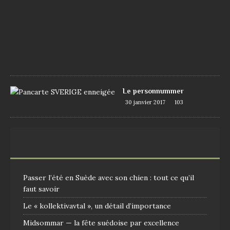
2
0
1
7
1
0
9
Le personnummer
30 janvier 2017
103
Passer l’été en Suède avec son chien : tout ce qu’il
faut savoir
Le « kollektivavtal », un détail d’importance
Midsommar — la fête suédoise par excellence