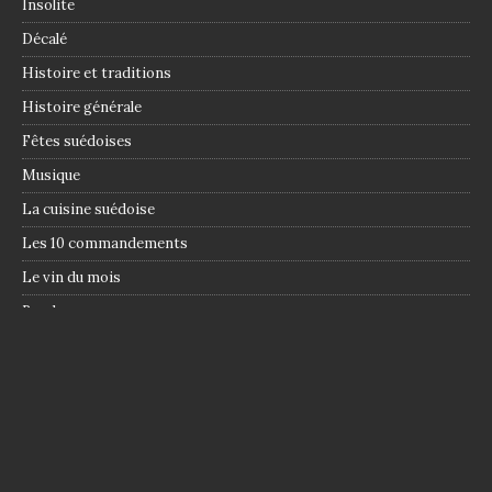
Insolite
Décalé
Histoire et traditions
Histoire générale
Fêtes suédoises
Musique
La cuisine suédoise
Les 10 commandements
Le vin du mois
Randos
Voyage
In English
Qui sommes-nous ?
Politique de confidentialité