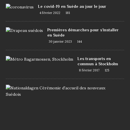
Le covid-19 en Suède au jour le jour
4 février 2022
181
Premières démarches pour s’installer
en Suède
30 janvier 2023
144
Les transports en
commun à Stockholm
8 février 2017
125
D
e
m
a
n
d
e
r
l