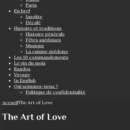
Paris
En bref
Insolite
Décalé
Histoire et traditions
Histoire générale
Fêtes suédoises
Musique
La cuisine suédoise
Les 10 commandements
Le vin du mois
Randos
Voyage
In English
Qui sommes-nous ?
Politique de confidentialité
Accueil
The Art of Love
The Art of Love