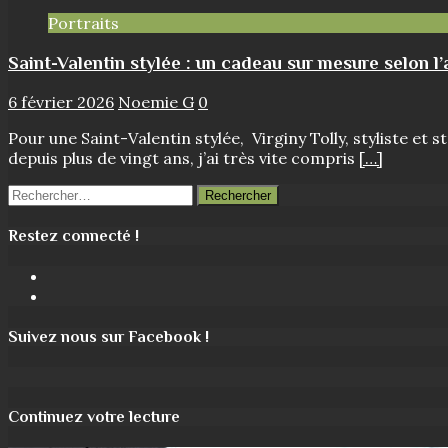
Portraits
Saint-Valentin stylée : un cadeau sur mesure selon l
6 février 2026
Noemie G
0
Pour une Saint-Valentin stylée, Virginy Tolly, styliste et
depuis plus de vingt ans, j’ai très vite compris
[…]
Rechercher :
Restez connecté !
Facebook
Instagram
Suivez nous sur Facebook !
Continuez votre lecture