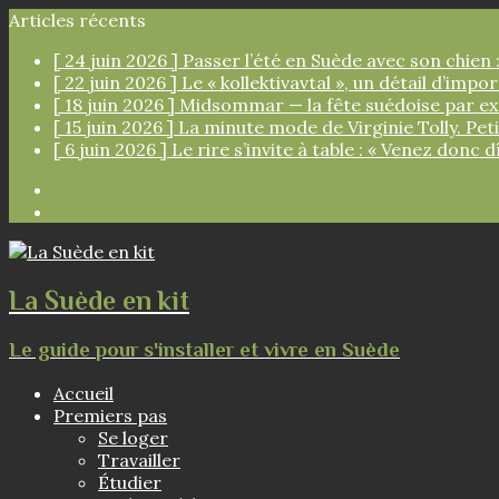
Articles récents
[ 24 juin 2026 ]
Passer l’été en Suède avec son chien :
[ 22 juin 2026 ]
Le « kollektivavtal », un détail d’imp
[ 18 juin 2026 ]
Midsommar — la fête suédoise par e
[ 15 juin 2026 ]
La minute mode de Virginie Tolly. Pe
[ 6 juin 2026 ]
Le rire s’invite à table : « Venez donc d
Facebook
Instagram
La Suède en kit
Le guide pour s'installer et vivre en Suède
Accueil
Premiers pas
Se loger
Travailler
Étudier