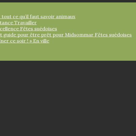
 tout ce qu’il faut savoir
animaux
ortance
Travailler
xcellence
Fêtes suédoises
tit guide pour être prêt pour Midsommar
Fêtes suédoises
îner ce soir ! »
En ville