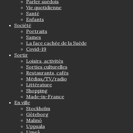
Parler suédois
Vie quotidienne
Santé
Enfants
Société
Portraits
Sames
La face cachée de la Suède
Covid-19
Sortir
Loisirs, activités
Sorties culturelles
Restaurants, cafés
Médias/TV/radio
Littérature
Shopping
Made-in-France
En ville
Stockholm
Göteborg
Malmö
Uppsala
Umeå