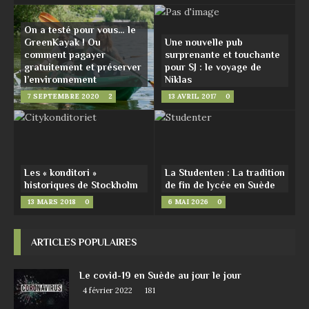
On a testé pour vous… le
GreenKayak ! Ou
Une nouvelle pub
comment pagayer
surprenante et touchante
gratuitement et préserver
pour SJ : le voyage de
l’environnement
Niklas
7 SEPTEMBRE 2020
2
13 AVRIL 2017
0
Les « konditori »
La Studenten : La tradition
historiques de Stockholm
de fin de lycée en Suède
13 MARS 2018
0
6 MAI 2026
0
ARTICLES POPULAIRES
Le covid-19 en Suède au jour le jour
4 février 2022
181