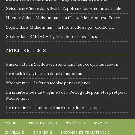
Zeiss Jean-Pierre
dans
Swish : l’appli suédoise incontournable
Noemie G
dans
Midsommar — la fête suédoise par excellence
Sophie
dans
Midsommar — la fête suédoise par excellence
Sophie
dans
RANDO — Tyresta, le tour des 7 lacs
ARTICLES RÉCENTS
Passer l’été en Suède avec son chien : tout ce qu’il faut savoir
Le « kollektivavtal », un détail d’importance
Midsommar — la fête suédoise par excellence
La minute mode de Virginie Tolly. Petit guide pour être prêt pour
Midsommar
Le rire s’invite à table : « Venez donc dîner ce soir ! »
ACCUEIL
PREMIERS PAS
SOCIÉTÉ
SORTIR
EN VILLE
EN BREF
HISTOIRE ET TRADITIONS