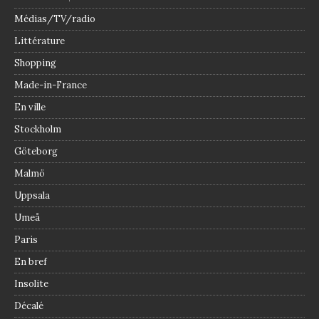
Médias/TV/radio
Littérature
Shopping
Made-in-France
En ville
Stockholm
Göteborg
Malmö
Uppsala
Umeå
Paris
En bref
Insolite
Décalé