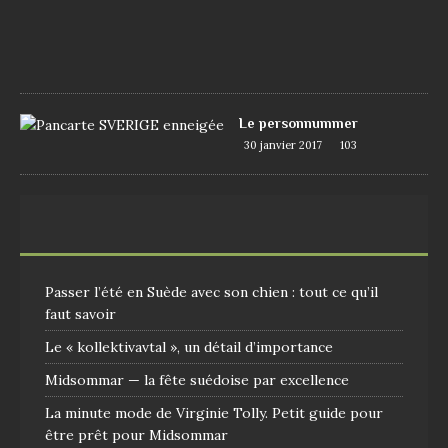
7
1
0
9
Le personnummer
30 janvier 2017
103
Passer l’été en Suède avec son chien : tout ce qu’il
faut savoir
Le « kollektivavtal », un détail d’importance
Midsommar — la fête suédoise par excellence
La minute mode de Virginie Tolly. Petit guide pour
être prêt pour Midsommar