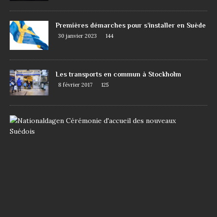
Premières démarches pour s’installer en Suède
30 janvier 2023
144
Les transports en commun à Stockholm
8 février 2017
125
D
e
m
a
n
d
e
r
l
a
n
a