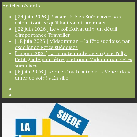
Articles récents
[ 24 juin 2026 ]
Passer l’été en Suède avec son
chien : tout ce qu’il faut savoir
animaux
[ 22 juin 2026 ]
Le « kollektivavtal », un détail
d’importance
Travailler
[ 18 juin 2026 ]
Midsommar — la fête suédoise par
excellence
Fêtes suédoises
[ 15 juin 2026 ]
La minute mode de Virginie Tolly.
Petit guide pour être prêt pour Midsommar
Fêtes
suédoises
[ 6 juin 2026 ]
Le rire s’invite à table : « Venez donc
dîner ce soir ! »
En ville
Facebook
Instagram