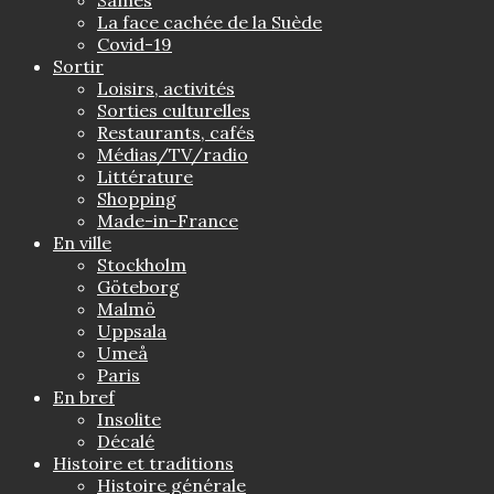
Sames
La face cachée de la Suède
Covid-19
Sortir
Loisirs, activités
Sorties culturelles
Restaurants, cafés
Médias/TV/radio
Littérature
Shopping
Made-in-France
En ville
Stockholm
Göteborg
Malmö
Uppsala
Umeå
Paris
En bref
Insolite
Décalé
Histoire et traditions
Histoire générale