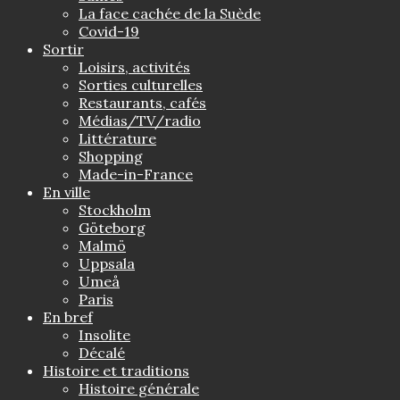
La face cachée de la Suède
Covid-19
Sortir
Loisirs, activités
Sorties culturelles
Restaurants, cafés
Médias/TV/radio
Littérature
Shopping
Made-in-France
En ville
Stockholm
Göteborg
Malmö
Uppsala
Umeå
Paris
En bref
Insolite
Décalé
Histoire et traditions
Histoire générale