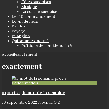
Fêtes suédoises
Musique
La cuisine suédoise
Les 10 commandements
Le vin du mois
Randos
Voyage
In English
Qui sommes-nous ?
Politique de confidentialité
Accueil
exactement
exactement
Parler suédois
« precis », le mot de la semaine
13 septembre 2022
Noemie G
2