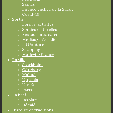
Sames
La face cachée de la Suède
Covid-19
Sortir
Loisirs, activités
Sorties culturelles
Restaurants, cafés
Médias/TV/radio
Littérature
Shopping
Made-in-France
En ville
Stockholm
Göteborg
Malmö
Uppsala
Umeå
Paris
En bref
Insolite
Décalé
Histoire et traditions