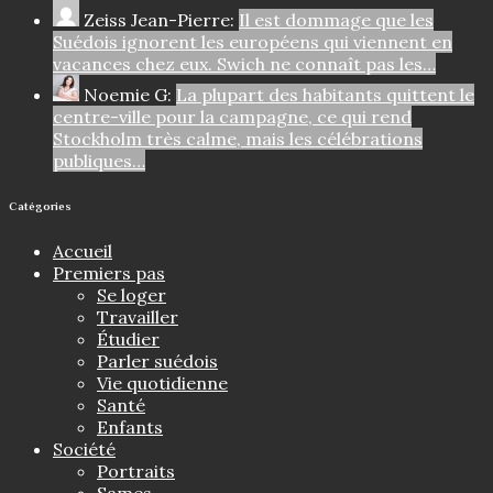
Zeiss Jean-Pierre:
Il est dommage que les
Suédois ignorent les européens qui viennent en
vacances chez eux. Swich ne connaît pas les…
Noemie G:
La plupart des habitants quittent le
centre-ville pour la campagne, ce qui rend
Stockholm très calme, mais les célébrations
publiques…
Catégories
Accueil
Premiers pas
Se loger
Travailler
Étudier
Parler suédois
Vie quotidienne
Santé
Enfants
Société
Portraits