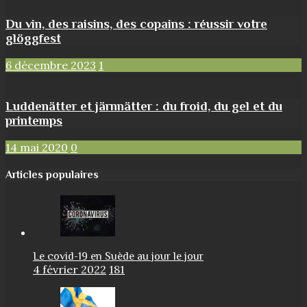
Du vin, des raisins, des copains : réussir votre
glöggfest
6 décembre 2023
1
Luddenätter et järnnätter : du froid, du gel et du
printemps
14 mai 2020
0
Articles populaires
Le covid-19 en Suède au jour le jour
4 février 2022
181