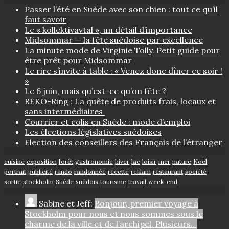
Passer l’été en Suède avec son chien : tout ce qu’il
faut savoir
Le « kollektivavtal », un détail d’importance
Midsommar — la fête suédoise par excellence
La minute mode de Virginie Tolly. Petit guide pour
être prêt pour Midsommar
Le rire s’invite à table : « Venez donc dîner ce soir !
»
Le 6 juin, mais qu’est-ce qu’on fête ?
REKO-Ring : La quête de produits frais, locaux et
sans intermédiaires
Courrier et colis en Suède : mode d’emploi
Les élections législatives suédoises
Election des conseillers des Français de l’étranger
cuisine
exposition
forêt
gastronomie
hiver
lac
loisir
mer
nature
Noël
portrait
publicité
rando
randonnée
recette
reklam
restaurant
société
sortie
stockholm
Suède
suédois
tourisme
travail
week-end
Sabine et Jeff:
Bonjour, premier voyage à
Stockholm pour nous et nous sommes sous le
charme de la ville et de l’archipel. Plusieurs…