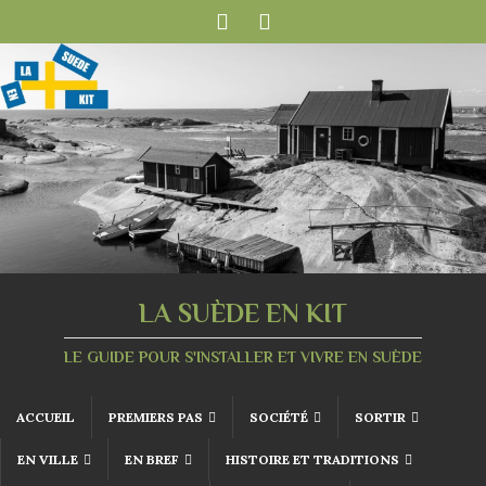
LA SUÈDE EN KIT
LE GUIDE POUR S'INSTALLER ET VIVRE EN SUÈDE
ACCUEIL
PREMIERS PAS
SOCIÉTÉ
SORTIR
EN VILLE
EN BREF
HISTOIRE ET TRADITIONS