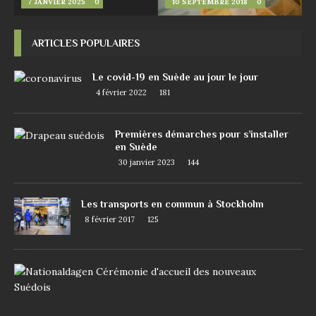
7 JANVIER 2025
0
10 SEPTEMBRE 2018
0
ARTICLES POPULAIRES
Le covid-19 en Suède au jour le jour
4 février 2022
181
Premières démarches pour s’installer
en Suède
30 janvier 2023
144
Les transports en commun à Stockholm
8 février 2017
125
D
e
m
a