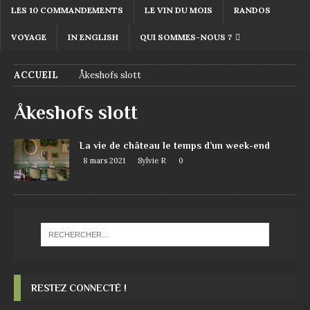
LES 10 COMMANDEMENTS
LE VIN DU MOIS
RANDOS
VOYAGE
IN ENGLISH
QUI SOMMES-NOUS ?
ACCUEIL
Åkeshofs slott
Åkeshofs slott
La vie de château le temps d’un week-end
8 mars 2021
Sylvie R
0
RESTEZ CONNECTÉ !