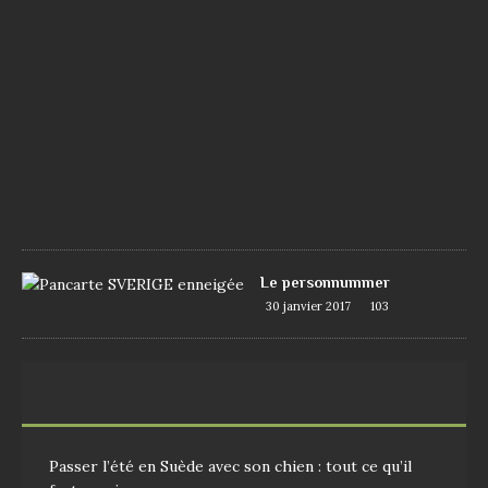
7
j
u
i
n
2
0
1
7
1
0
9
Le personnummer
30 janvier 2017
103
Passer l’été en Suède avec son chien : tout ce qu’il