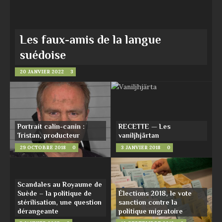
Les faux-amis de la langue
suédoise
20 JANVIER 2022
3
Portrait calin-canin :
RECETTE — Les
Tristan, producteur
vaniljhjärtan
29 OCTOBRE 2018
0
3 JANVIER 2018
0
Scandales au Royaume de
Suède – la politique de
Élections 2018, le vote
stérilisation, une question
sanction contre la
dérangeante
politique migratoire