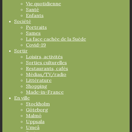
Vie quotidienne
Santé
Enfants
Société
Portraits
Sames
La face cachée de la Suède
Covid-19
Sortir
Loisirs, activités
Sorties culturelles
Restaurants, cafés
Médias/TV/radio
Littérature
Shopping
Made-in-France
En ville
Stockholm
Göteborg
Malmö
Uppsala
Umeå