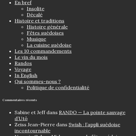
En bref
Insolite
Décalé
Histoire et traditions
Histoire générale
Fêtes suédoises
Musique
La cuisine suédoise
Les 10 commandements
Le vin du mois
Randos
Voyage
In English
Qui sommes-nous ?
Politique de confidentialité
Commentaires récents
Sabine et Jeff
dans
RANDO — La pointe sauvage
d’Utö
Zeiss Jean-Pierre
dans
Swish : l’appli suédoise
incontournable