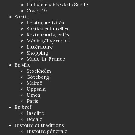
La face cachée de la Suède
Covid-19
Sortir
Loisirs, activités
Sorties culturelles
Restaurants, cafés
Médias/TV/radio
Littérature
Shopping
Made-in-France
En ville
Stockholm
Göteborg
Malmö
Uppsala
Umeå
Paris
En bref
Insolite
Décalé
Histoire et traditions
Histoire générale