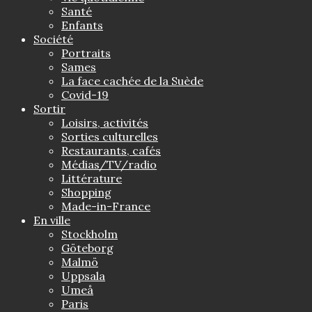
Santé
Enfants
Société
Portraits
Sames
La face cachée de la Suède
Covid-19
Sortir
Loisirs, activités
Sorties culturelles
Restaurants, cafés
Médias/TV/radio
Littérature
Shopping
Made-in-France
En ville
Stockholm
Göteborg
Malmö
Uppsala
Umeå
Paris