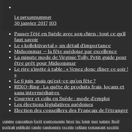
Le personnummer
30 janvier 2017
103
Passer l’été en Suède avec son chien : tout ce qu’il
faut savoir
Le « kollektivavtal », un détail d’importance
Midsommar — la fête suédoise par excellence
La minute mode de Virginie Tolly. Petit guide pour
être prêt pour Midsommar
Le rire s’invite à table : « Venez donc dîner ce soir !
»
Le 6 juin, mais qu’est-ce qu’on fête ?
REKO-Ring : La quête de produits frais, locaux et
sans intermédiaires
Courrier et colis en Suède : mode d’emploi
Les élections législatives suédoises
Election des conseillers des Français de l’étranger
cuisine
exposition
forêt
gastronomie
hiver
lac
loisir
mer
nature
Noël
portrait
publicité
rando
randonnée
recette
reklam
restaurant
société