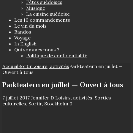
Fêtes suédoises
Musique
La cuisine suédoise
Les 10 commandements
Le vin du mois
Randos
Voyage
In English
Qui sommes-nous ?
Politique de confidentialité
Accueil
Sortir
Loisirs, activités
Parkteatern en juillet —
Ouvert à tous
Parkteatern en juillet — Ouvert à tous
7 juillet 2017
Jennifer D
Loisirs, activités
,
Sorties
culturelles
,
Sortir
,
Stockholm
0