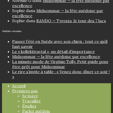
Noemie G
dans
Midsommar — la fête suédoise par
excellence
Sophie
dans
Midsommar — la fête suédoise par
excellence
Sophie
dans
RANDO — Tyresta, le tour des 7 lacs
Articles récents
Passer l’été en Suède avec son chien : tout ce qu’il
faut savoir
Le « kollektivavtal », un détail d’importance
Midsommar — la fête suédoise par excellence
La minute mode de Virginie Tolly. Petit guide pour
être prêt pour Midsommar
Le rire s’invite à table : « Venez donc dîner ce soir !
»
Accueil
Premiers pas
Se loger
Travailler
Étudier
Parler suédois