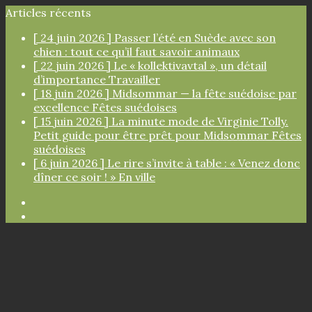
Articles récents
[ 24 juin 2026 ]
Passer l’été en Suède avec son
chien : tout ce qu’il faut savoir
animaux
[ 22 juin 2026 ]
Le « kollektivavtal », un détail
d’importance
Travailler
[ 18 juin 2026 ]
Midsommar — la fête suédoise par
excellence
Fêtes suédoises
[ 15 juin 2026 ]
La minute mode de Virginie Tolly.
Petit guide pour être prêt pour Midsommar
Fêtes
suédoises
[ 6 juin 2026 ]
Le rire s’invite à table : « Venez donc
dîner ce soir ! »
En ville
Facebook
Instagram