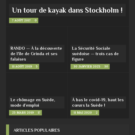
Un tour de kayak dans Stockholm !
7 AOÛT 2017
0
RANDO — À la découverte
La Sécurité Sociale
de l’île de Grinda et ses
suédoise — trois cas de
falaises
figure
11 AOÛT 2019
5
30 JANVIER 2025
30
Le chômage en Suède,
À bas le covid-19, haut les
mode d’emploi
cœurs la Suède !
25 MARS 2019
17
11 MAI 2020
2
ARTICLES POPULAIRES