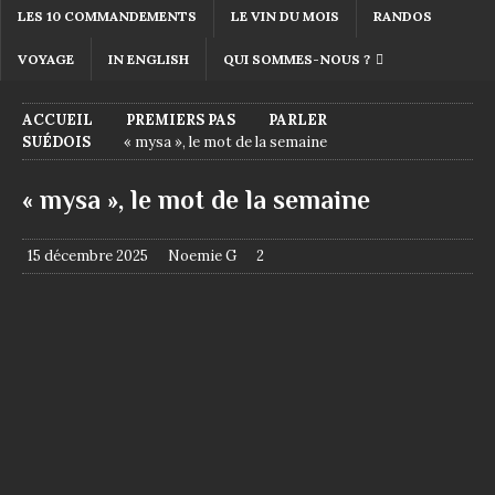
LES 10 COMMANDEMENTS
LE VIN DU MOIS
RANDOS
VOYAGE
IN ENGLISH
QUI SOMMES-NOUS ?
ACCUEIL
PREMIERS PAS
PARLER
SUÉDOIS
« mysa », le mot de la semaine
« mysa », le mot de la semaine
15 décembre 2025
Noemie G
2