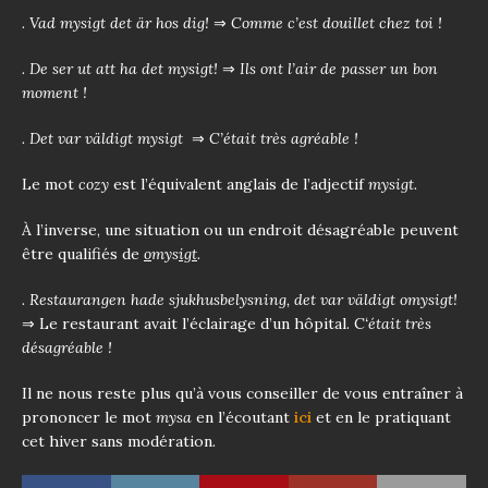
. Vad mysigt det är hos dig!
⇒
Comme c’est douillet chez toi !
. De ser ut att ha det mysigt!
⇒
Ils ont l’air de passer un bon
moment !
. Det var väldigt mysigt
⇒
C’était très agréable !
Le mot
cozy
est l’équivalent anglais de l’adjectif
mysigt
.
À l’inverse, une situation ou un endroit désagréable peuvent
être qualifiés de
o
mys
igt
.
. Restaurangen hade sjukhusbelysning, det var väldigt omysigt!
⇒ Le restaurant avait l’éclairage d’un hôpital. C
‘était très
désagréable !
Il ne nous reste plus qu’à vous conseiller de vous entraîner à
prononcer le mot
mysa
en l’écoutant
ici
et en le pratiquant
cet hiver sans modération
.