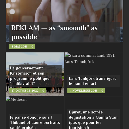
REKLAM — as ‘‘smoooth’’ as
possible
8 MAI 2018
0
Le gouvernement
Kristersson et son
programme politique,
Lars Tunbjörk transfigure
“Tidöavtalet”
le banal en art
27 OCTOBRE 2022
0
1 NOVEMBRE 2018
0
Djuret, une soirée
Je panse donc je suis !
dégustation à Gamla Stan
Thibaud et Laure portraits
(pas que pour les
santé croisés
touristes !)