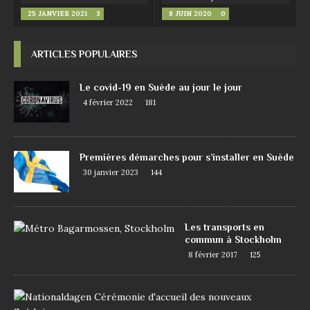
25 JANVIER 2021
3
8 JUIN 2020
0
ARTICLES POPULAIRES
Le covid-19 en Suède au jour le jour
4 février 2022
181
Premières démarches pour s’installer en Suède
30 janvier 2023
144
Les transports en
commun à Stockholm
8 février 2017
125
D
e