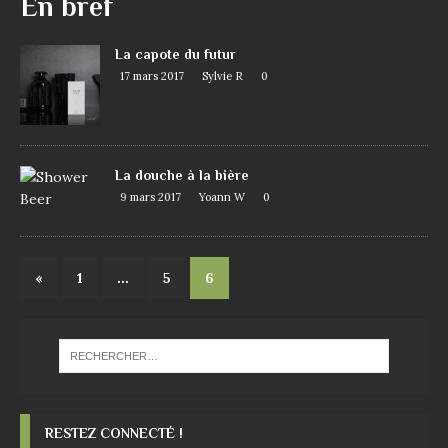
En bref
La capote du futur
17 mars 2017
Sylvie R
0
La douche à la bière
9 mars 2017
Yoann W
0
«
1
…
5
6
RESTEZ CONNECTÉ !