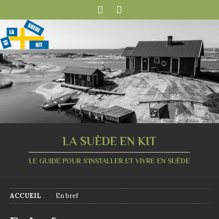
LA SUÈDE EN KIT
LE GUIDE POUR S'INSTALLER ET VIVRE EN SUÈDE
ACCUEIL
En bref