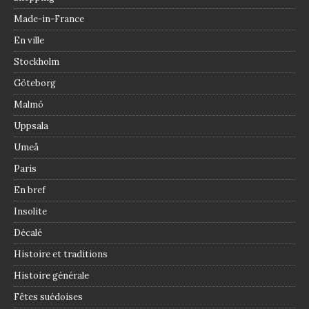
Made-in-France
En ville
Stockholm
Göteborg
Malmö
Uppsala
Umeå
Paris
En bref
Insolite
Décalé
Histoire et traditions
Histoire générale
Fêtes suédoises