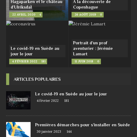
Hagaparken et le château
À la découverte de
d’Ulriksdal
Copenhague
22 AVRIL 2020
4
26 AOÛT 2019
0
Portrait d’un prof
Le covid-19 en Suède au
aventurier : Jérémie
jour le jour
Lamart
4 FÉVRIER 2022
181
11 JUIN 2018
0
ARTICLES POPULAIRES
Le covid-19 en Suède au jour le jour
4 février 2022
181
Premières démarches pour s’installer en Suède
30 janvier 2023
144