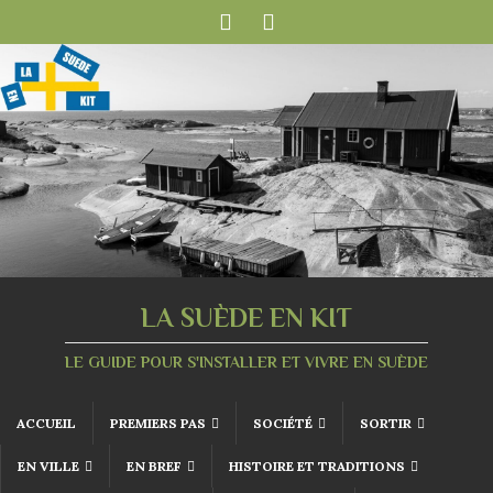
LA SUÈDE EN KIT
LE GUIDE POUR S'INSTALLER ET VIVRE EN SUÈDE
ACCUEIL
PREMIERS PAS
SOCIÉTÉ
SORTIR
EN VILLE
EN BREF
HISTOIRE ET TRADITIONS