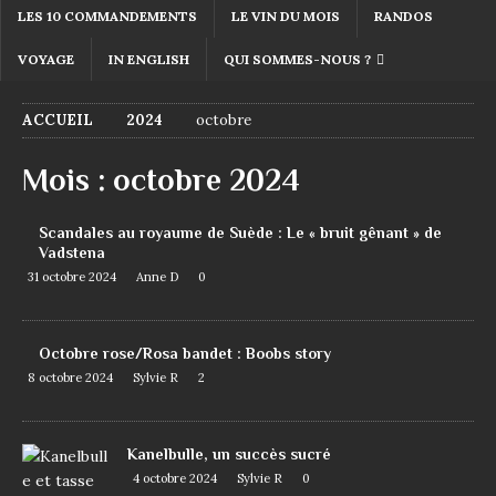
LES 10 COMMANDEMENTS
LE VIN DU MOIS
RANDOS
VOYAGE
IN ENGLISH
QUI SOMMES-NOUS ?
ACCUEIL
2024
octobre
Mois :
octobre 2024
Scandales au royaume de Suède : Le « bruit gênant » de
Vadstena
31 octobre 2024
Anne D
0
Octobre rose/Rosa bandet : Boobs story
8 octobre 2024
Sylvie R
2
Kanelbulle, un succès sucré
4 octobre 2024
Sylvie R
0