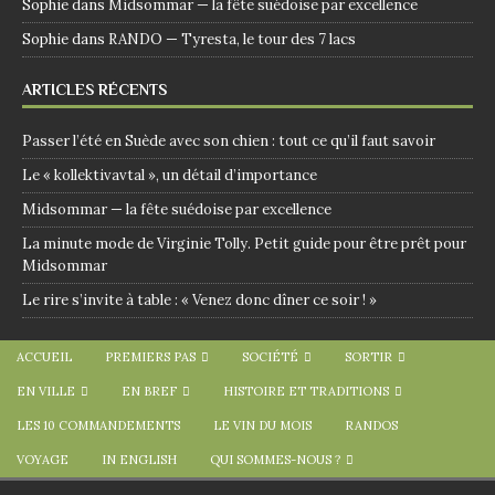
Sophie
dans
Midsommar — la fête suédoise par excellence
Sophie
dans
RANDO — Tyresta, le tour des 7 lacs
ARTICLES RÉCENTS
Passer l’été en Suède avec son chien : tout ce qu’il faut savoir
Le « kollektivavtal », un détail d’importance
Midsommar — la fête suédoise par excellence
La minute mode de Virginie Tolly. Petit guide pour être prêt pour
Midsommar
Le rire s’invite à table : « Venez donc dîner ce soir ! »
ACCUEIL
PREMIERS PAS
SOCIÉTÉ
SORTIR
EN VILLE
EN BREF
HISTOIRE ET TRADITIONS
LES 10 COMMANDEMENTS
LE VIN DU MOIS
RANDOS
VOYAGE
IN ENGLISH
QUI SOMMES-NOUS ?