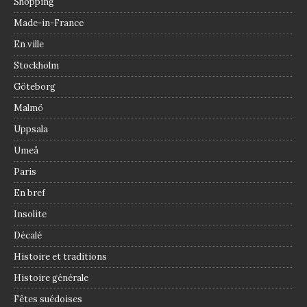
Shopping
Made-in-France
En ville
Stockholm
Göteborg
Malmö
Uppsala
Umeå
Paris
En bref
Insolite
Décalé
Histoire et traditions
Histoire générale
Fêtes suédoises