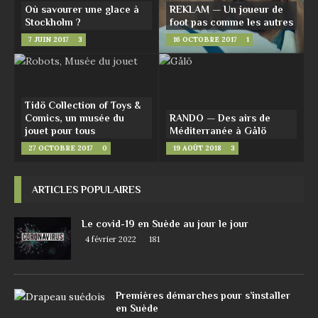
Où savourer une glace à
REKLAM — Un joueur de
Stockholm ?
foot pas comme les autres
7 JUIN 2017
3
16 OCTOBRE 2017
1
Tidö Collection of Toys &
Comics, un musée du
RANDO — Des airs de
jouet pour tous
Méditerranée à Gålö
27 OCTOBRE 2017
0
19 AOÛT 2018
3
ARTICLES POPULAIRES
Le covid-19 en Suède au jour le jour
4 février 2022
181
Premières démarches pour s’installer
en Suède