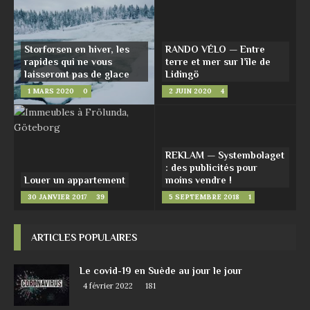
Storforsen en hiver, les
RANDO VÉLO — Entre
rapides qui ne vous
terre et mer sur l’île de
laisseront pas de glace
Lidingö
1 MARS 2020
0
2 JUIN 2020
4
REKLAM — Systembolaget
: des publicités pour
Louer un appartement
moins vendre !
30 JANVIER 2017
39
5 SEPTEMBRE 2018
1
ARTICLES POPULAIRES
Le covid-19 en Suède au jour le jour
4 février 2022
181