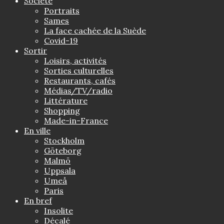
Société
Portraits
Sames
La face cachée de la Suède
Covid-19
Sortir
Loisirs, activités
Sorties culturelles
Restaurants, cafés
Médias/TV/radio
Littérature
Shopping
Made-in-France
En ville
Stockholm
Göteborg
Malmö
Uppsala
Umeå
Paris
En bref
Insolite
Décalé