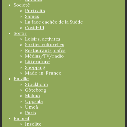
Société
Portraits
Sames
La face cachée de la Suède
Covid-19
Sortir
Loisirs, activités
Sorties culturelles
Restaurants, cafés
Médias/TV/radio
Littérature
Shopping
Made-in-France
En ville
Stockholm
Göteborg
Malmö
Uppsala
Umeå
Paris
En bref
Insolite