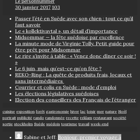
Le personnummer
30 janvier 2017
103
Passer l’été en Suède avec son chien : tout ce qu’il
faut savoir
Le « kollektivavtal », un détail d’importance
Midsommar — la fête suédoise par excellence
La minute mode de Virginie Tolly. Petit guide pour
être prêt pour Midsommar
Le rire s’invite à table : « Venez donc dîner ce soir !
»
Le 6 juin, mais qu’est-ce qu’on fête ?
REKO-Ring : La quête de produits frais, locaux et
sans intermédiaires
Courrier et colis en Suède : mode d’emploi
Les élections législatives suédoises
Election des conseillers des Français de l’étranger
cuisine
exposition
forêt
gastronomie
hiver
lac
loisir
mer
nature
Noël
portrait
publicité
rando
randonnée
recette
reklam
restaurant
société
sortie
stockholm
Suède
suédois
tourisme
travail
week-end
Sabine et Jeff:
Bonjour, premier voyage à