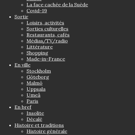
La face cachée de la Suède
Covid-19
Sortir
Loisirs, activités
Sorties culturelles
Restaurants, cafés
Médias/TV/radio
Littérature
Shopping
Made-in-France
En ville
Stockholm
Göteborg
Malmö
Uppsala
Umeå
Paris
En bref
Insolite
Décalé
Histoire et traditions
Histoire générale