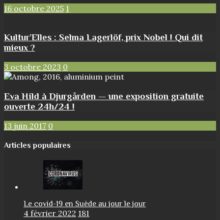
16 octobre 2025
1
Kultur’Elles : Selma Lagerlöf, prix Nobel ! Qui dit
mieux ?
3 octobre 2023
0
Eva Hild à Djurgården — une exposition gratuite
ouverte 24h/24 !
13 juin 2017
0
Articles populaires
Le covid-19 en Suède au jour le jour
4 février 2022
181