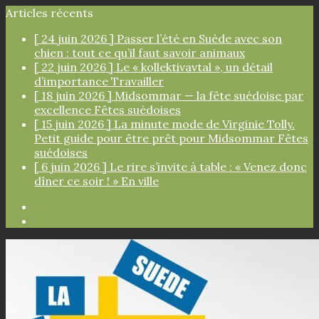
Articles récents
[ 24 juin 2026 ]
Passer l’été en Suède avec son
chien : tout ce qu’il faut savoir
animaux
[ 22 juin 2026 ]
Le « kollektivavtal », un détail
d’importance
Travailler
[ 18 juin 2026 ]
Midsommar — la fête suédoise par
excellence
Fêtes suédoises
[ 15 juin 2026 ]
La minute mode de Virginie Tolly.
Petit guide pour être prêt pour Midsommar
Fêtes
suédoises
[ 6 juin 2026 ]
Le rire s’invite à table : « Venez donc
dîner ce soir ! »
En ville
Facebook
Instagram