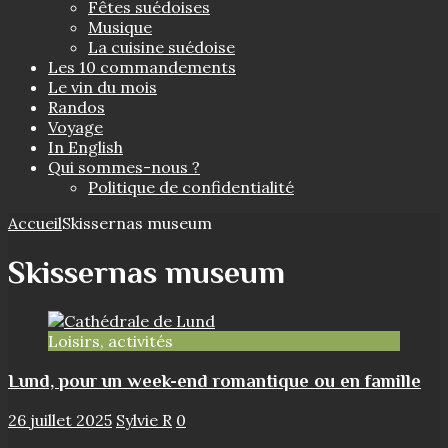
Fêtes suédoises
Musique
La cuisine suédoise
Les 10 commandements
Le vin du mois
Randos
Voyage
In English
Qui sommes-nous ?
Politique de confidentialité
Accueil
Skissernas museum
Skissernas museum
Loisirs, activités
Lund, pour un week-end romantique ou en famille
26 juillet 2025
Sylvie R
0