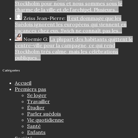
Stockholm pour nous et nous sommes sous le
charme de la ville et de l’archipel. Plusieurs…
Zeiss Jean-Pierre:
Il est dommage que les
Suédois ignorent les européens qui viennent en
vacances chez eux. Swich ne connaît pas les…
Noemie G:
La plupart des habitants quittent le
centre-ville pour la campagne, ce qui rend
Stockholm très calme, mais les célébrations
publiques…
Catégories
Accueil
Premiers pas
Se loger
Travailler
Étudier
Parler suédois
Vie quotidienne
Santé
Enfants