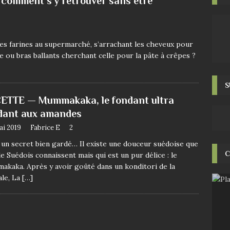
à, comment s’y retrouver sans être
des farines au supermarché, s’arrachant les cheveux pour
te ou bras ballants cherchant celle pour la pâte à crêpes ?
S
ETTE — Mummakaka, le fondant ultra
dant aux amandes
ai 2019
Fabrice E
2
 un secret bien gardé… Il existe une douceur suédoise que
C
e Suédois connaissent mais qui est un pur délice : le
kaka. Après y avoir goûté dans un konditori de la
ale, La
[…]