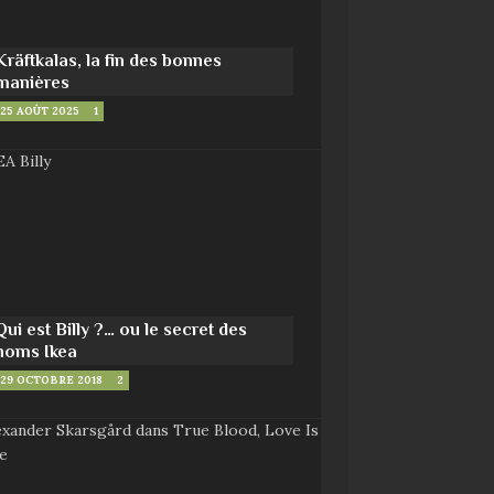
Kräftkalas, la fin des bonnes
manières
25 AOÛT 2025
1
Qui est Billy ?… ou le secret des
noms Ikea
29 OCTOBRE 2018
2