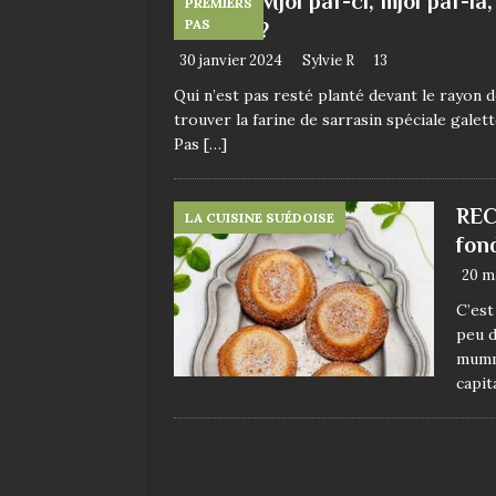
Mjöl par-ci, mjöl par-l
PREMIERS
PAS
enfariné?
30 janvier 2024
Sylvie R
13
Qui n’est pas resté planté devant le rayon 
trouver la farine de sarrasin spéciale galet
Pas
[…]
REC
LA CUISINE SUÉDOISE
fon
20 m
C’est
peu d
mumma
capit