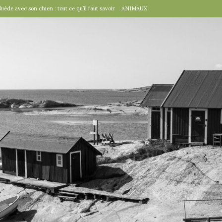
Suède avec son chien : tout ce qu’il faut savoir
ANIMAUX
tal », un détail d’importance
TRAVAILLER
fête suédoise par excellence
FÊTES SUÉDOISES
de Virginie Tolly. Petit guide pour être prêt pour Midsommar
FÊTES
à table : « Venez donc dîner ce soir ! »
EN VILLE