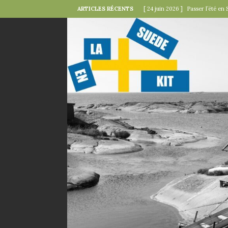
ARTICLES RÉCENTS
[ 24 juin 2026 ]
Passer l’été en 
[ 22 juin 2026 ]
Le « kollektivav
[ 18 juin 2026 ]
Midsommar — la 
[ 15 juin 2026 ]
La minute mode 
SUÉDOISES
[ 6 juin 2026 ]
Le rire s’invite 