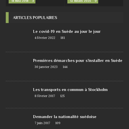
14 MAI 2018
3
12 MARS 2025
0
ARTICLES POPULAIRES
Le covid-19 en Suède au jour le jour
4 février 2022
181
Premières démarches pour s’installer en Suède
30 janvier 2023
144
Les transports en commun à Stockholm
8 février 2017
125
Demander la nationalité suédoise
7 juin 2017
109