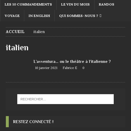
LES 10 COMMANDEMENTS
LE VIN DU MOIS
RANDOS
VOYAGE
IN ENGLISH
QUI SOMMES-NOUS ?
ACCUEIL
italien
italien
L’avventura… ou le théâtre à l’italienne ?
10 janvier 2021
Fabrice E
0
RESTEZ CONNECTÉ !