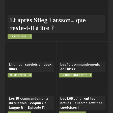
Et après Stieg Larsson… que
reste-t-il à lire ?
24 JUIN 2019
2
L’humour suédois en deux
Les 10 commandements
films
de l’hiver
12 MAI 2020
0
15 NOVEMBRE 2017
1
Les 10 commandements
Les köttbullar ont les
du suédois… coquin (la
boules… elles ne sont pas
langue !) — Épisode IV
suédoises !