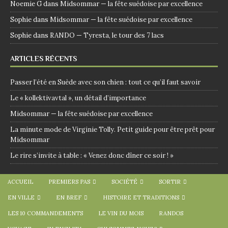
Noemie G
dans
Midsommar — la fête suédoise par excellence
Sophie
dans
Midsommar — la fête suédoise par excellence
Sophie
dans
RANDO — Tyresta, le tour des 7 lacs
ARTICLES RÉCENTS
Passer l’été en Suède avec son chien : tout ce qu’il faut savoir
Le « kollektivavtal », un détail d’importance
Midsommar — la fête suédoise par excellence
La minute mode de Virginie Tolly. Petit guide pour être prêt pour
Midsommar
Le rire s’invite à table : « Venez donc dîner ce soir ! »
ACCUEIL
PREMIERS PAS
SOCIÉTÉ
SORTIR
EN VILLE
EN BREF
HISTOIRE ET TRADITIONS
LES 10 COMMANDEMENTS
LE VIN DU MOIS
RANDOS