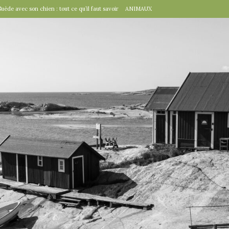
Suède avec son chien : tout ce qu’il faut savoir
ANIMAUX
tal », un détail d’importance
TRAVAILLER
fête suédoise par excellence
FÊTES SUÉDOISES
de Virginie Tolly. Petit guide pour être prêt pour Midsommar
FÊTES
à table : « Venez donc dîner ce soir ! »
EN VILLE