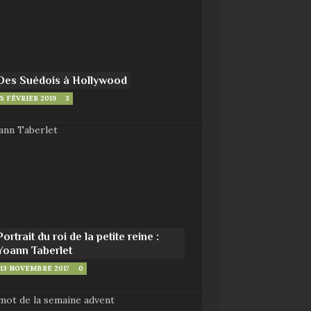
Des Suédois à Hollywood
5 FÉVRIER 2019
3
Portrait du roi de la petite reine :
Yoann Taberlet
13 NOVEMBRE 2017
0