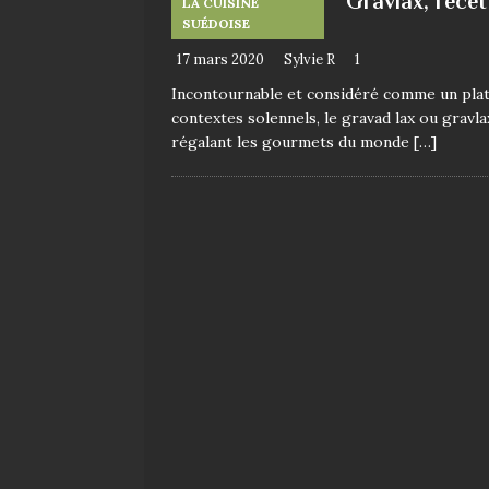
Gravlax, recet
LA CUISINE
SUÉDOISE
terre
17 mars 2020
Sylvie R
1
Incontournable et considéré comme un plat
contextes solennels, le gravad lax ou gravl
régalant les gourmets du monde
[…]