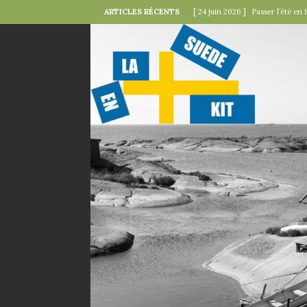
ARTICLES RÉCENTS
[ 24 juin 2026 ]
Passer l’été en 
[ 22 juin 2026 ]
Le « kollektivav
[ 18 juin 2026 ]
Midsommar — la 
[ 15 juin 2026 ]
La minute mode 
SUÉDOISES
[ 6 juin 2026 ]
Le rire s’invite 