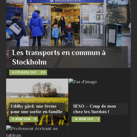
Les transports en commun à
Stockholm
8 FÉVRIER 2017
125
Uddby gård, une ferme
SEXO – Coup de mou
pour une sortie en famille
chez les Suédois !
5 JUIN 2018
0
13 JUIN 2017
1