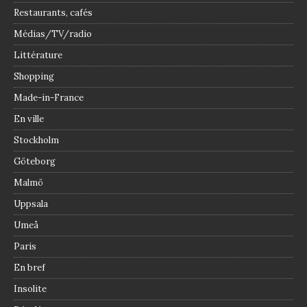
Restaurants, cafés
Médias/TV/radio
Littérature
Shopping
Made-in-France
En ville
Stockholm
Göteborg
Malmö
Uppsala
Umeå
Paris
En bref
Insolite