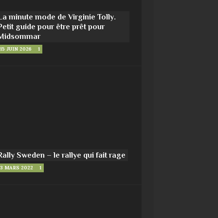
La minute mode de Virginie Tolly.
Petit guide pour être prêt pour
Midsommar
15 JUIN 2026
1
Rally Sweden – le rallye qui fait rage
3 MARS 2022
1