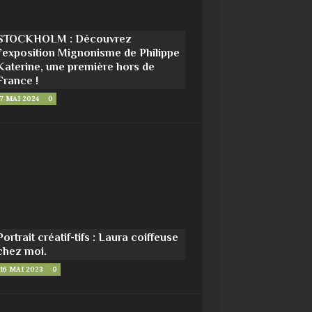
STOCKHOLM : Découvrez
l’exposition Mignonisme de Philippe
Katerine, une première hors de
France !
7 MAI 2024
0
Portrait créatif-tifs : Laura coiffeuse
chez moi.
16 MAI 2023
0