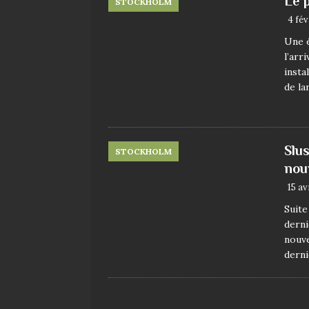
Le 
STOCKHOLM
4 fév
Une é
l’arr
insta
de l
Slu
STOCKHOLM
nou
15 av
Suite
derni
nouve
derni