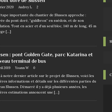
pont doré de Slussen
rier 2020
Audrey L
2
tape importante du chantier de Slussen approche :
ivée du pont doré, “guldbron” en suédois, et de son
llation. Tout en acier et d’un seul bloc, 140 m de long, 45 m
arge
[…]
S
ssen : pont Golden Gate, parc Katarina et
veau terminal de bus
ril 2019
Yoann W
0
C
 à notre dernier article sur le projet de Slussen, voici les
ères informations et détails sur les différentes parties du
au Slussen. Démarré il y a déjà plusieurs années, les
ères estimations annoncent une
[…]