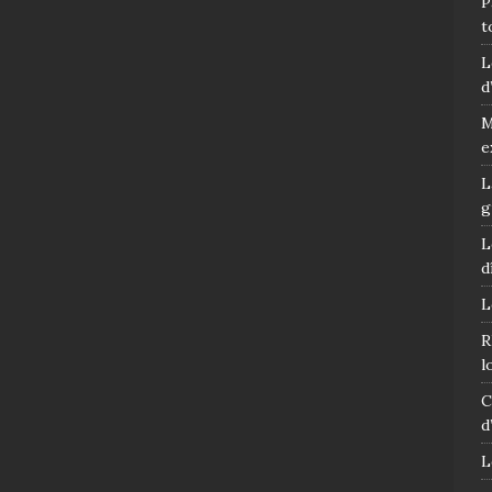
P
t
L
d
M
e
L
g
L
d
L
R
l
C
d
L