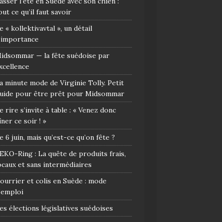
asser l’été en Suède avec son chien :
out ce qu’il faut savoir
e « kollektivavtal », un détail
’importance
idsommar — la fête suédoise par
xcellence
a minute mode de Virginie Tolly. Petit
uide pour être prêt pour Midsommar
e rire s’invite à table : « Venez donc
îner ce soir ! »
e 6 juin, mais qu’est-ce qu’on fête ?
EKO-Ring : La quête de produits frais,
ocaux et sans intermédiaires
ourrier et colis en Suède : mode
’emploi
es élections législatives suédoises