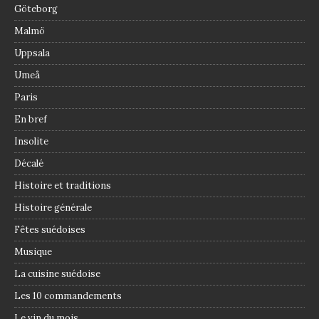
Göteborg
Malmö
Uppsala
Umeå
Paris
En bref
Insolite
Décalé
Histoire et traditions
Histoire générale
Fêtes suédoises
Musique
La cuisine suédoise
Les 10 commandements
Le vin du mois