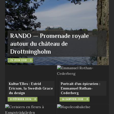
RANDO — Promenade royale
autour du château de
Drottningholm
25 JUIN 2018
3
Kultur’Elles : Estrid
Portrait d’un épicurien :
Ericson, la Swedish Grace
Emmanuel Rothan-
du design
Cederberg
8 FÉVRIER 2024
0
14 JANVIER 2018
0