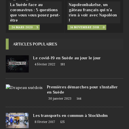
La Suède face au
Napoleonbakelse, un
coronavirus : 5 questions
gâteau français qui n’a
que vous vous posez peut-
rien à voir avec Napoléon
être
!
24 MARS 2020
5
14 NOVEMBRE 2018
0
ARTICLES POPULAIRES
Le covid-19 en Suède au jour le jour
4 février 2022
181
Premières démarches pour s’installer
en Suède
30 janvier 2023
144
Les transports en commun à Stockholm
8 février 2017
125