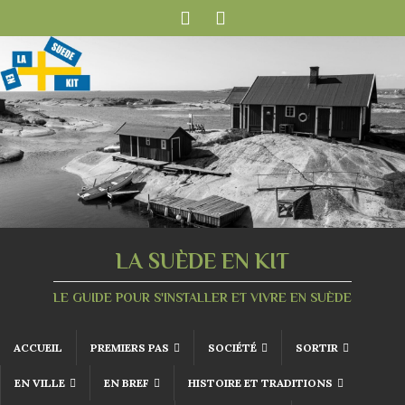
LA SUÈDE EN KIT
LE GUIDE POUR S'INSTALLER ET VIVRE EN SUÈDE
ACCUEIL
PREMIERS PAS
SOCIÉTÉ
SORTIR
EN VILLE
EN BREF
HISTOIRE ET TRADITIONS