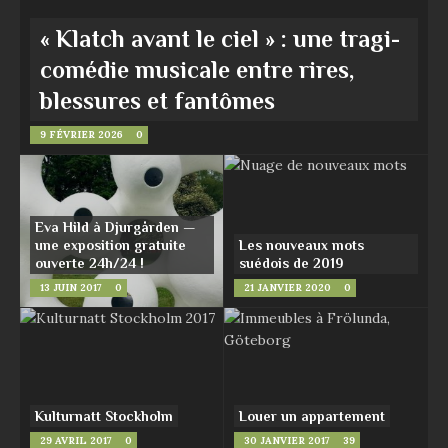
« Klatch avant le ciel » : une tragi-
comédie musicale entre rires,
blessures et fantômes
9 FÉVRIER 2026
0
Eva Hild à Djurgården —
une exposition gratuite
Les nouveaux mots
ouverte 24h/24 !
suédois de 2019
13 JUIN 2017
0
21 JANVIER 2020
0
Kulturnatt Stockholm
Louer un appartement
29 AVRIL 2017
0
30 JANVIER 2017
39