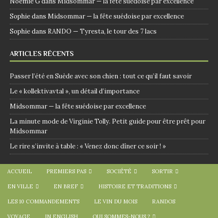
Noemie G
dans
Midsommar — la fête suédoise par excellence
Sophie
dans
Midsommar — la fête suédoise par excellence
Sophie
dans
RANDO — Tyresta, le tour des 7 lacs
ARTICLES RÉCENTS
Passer l’été en Suède avec son chien : tout ce qu’il faut savoir
Le « kollektivavtal », un détail d’importance
Midsommar — la fête suédoise par excellence
La minute mode de Virginie Tolly. Petit guide pour être prêt pour
Midsommar
Le rire s’invite à table : « Venez donc dîner ce soir ! »
ACCUEIL
PREMIERS PAS
SOCIÉTÉ
SORTIR
EN VILLE
EN BREF
HISTOIRE ET TRADITIONS
LES 10 COMMANDEMENTS
LE VIN DU MOIS
RANDOS
VOYAGE
IN ENGLISH
QUI SOMMES-NOUS ?