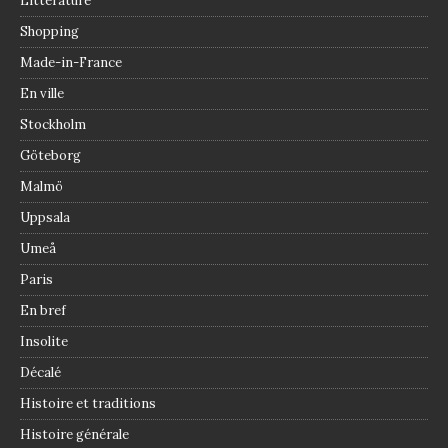
Littérature
Shopping
Made-in-France
En ville
Stockholm
Göteborg
Malmö
Uppsala
Umeå
Paris
En bref
Insolite
Décalé
Histoire et traditions
Histoire générale