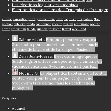
Les élections législatives suédoises
Election des conseillers des Français de l’étranger
cuisine
exposition
forêt
gastronomie
hiver
lac
loisir
mer
nature
Noël
portrait
publicité
rando
randonnée
recette
reklam
restaurant
société
sortie
stockholm
Suède
suédois
tourisme
travail
week-end
Sabine et Jeff:
Bonjour, premier voyage à
Stockholm pour nous et nous sommes sous le
charme de la ville et de l’archipel. Plusieurs…
Zeiss Jean-Pierre:
Il est dommage que les
Suédois ignorent les européens qui viennent en
vacances chez eux. Swich ne connaît pas les…
Noemie G:
La plupart des habitants quittent le
centre-ville pour la campagne, ce qui rend
Stockholm très calme, mais les célébrations
publiques…
Catégories
Accueil