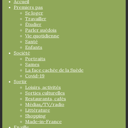
Accueil
Premiers pas
Se loger
Travailler
Étudier
Parler suédois
Vie quotidienne
Santé
Enfants
Société
Portraits
Sames
La face cachée de la Suède
Covid-19
Sortir
Loisirs, activités
Sorties culturelles
Restaurants, cafés
Médias/TV/radio
Littérature
Shopping
Made-in-France
En ville