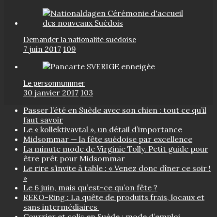
Demander la nationalité suédoise
7 juin 2017
109
Le personnummer
30 janvier 2017
103
Passer l’été en Suède avec son chien : tout ce qu’il
faut savoir
Le « kollektivavtal », un détail d’importance
Midsommar — la fête suédoise par excellence
La minute mode de Virginie Tolly. Petit guide pour
être prêt pour Midsommar
Le rire s’invite à table : « Venez donc dîner ce soir !
»
Le 6 juin, mais qu’est-ce qu’on fête ?
REKO-Ring : La quête de produits frais, locaux et
sans intermédiaires
Courrier et colis en Suède : mode d’emploi