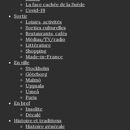
La face cachée de la Suède
Covid-19
Sortir
Loisirs, activités
Sorties culturelles
Restaurants, cafés
Médias/TV/radio
Littérature
Shopping
Made-in-France
En ville
Stockholm
Göteborg
Malmö
Uppsala
Umeå
Paris
En bref
Insolite
Décalé
Histoire et traditions
Histoire générale