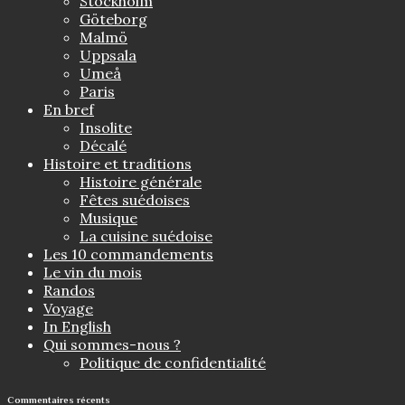
Stockholm
Göteborg
Malmö
Uppsala
Umeå
Paris
En bref
Insolite
Décalé
Histoire et traditions
Histoire générale
Fêtes suédoises
Musique
La cuisine suédoise
Les 10 commandements
Le vin du mois
Randos
Voyage
In English
Qui sommes-nous ?
Politique de confidentialité
Commentaires récents