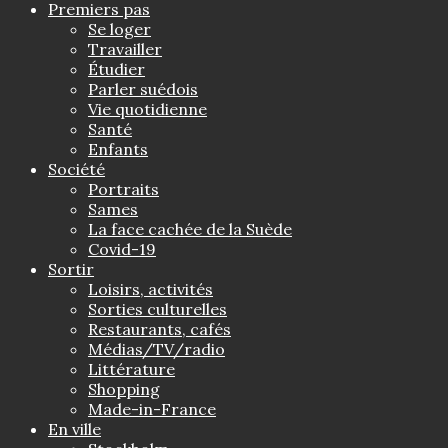
Premiers pas
Se loger
Travailler
Étudier
Parler suédois
Vie quotidienne
Santé
Enfants
Société
Portraits
Sames
La face cachée de la Suède
Covid-19
Sortir
Loisirs, activités
Sorties culturelles
Restaurants, cafés
Médias/TV/radio
Littérature
Shopping
Made-in-France
En ville