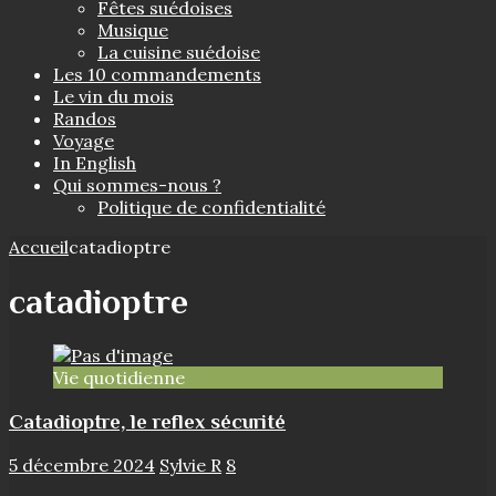
Fêtes suédoises
Musique
La cuisine suédoise
Les 10 commandements
Le vin du mois
Randos
Voyage
In English
Qui sommes-nous ?
Politique de confidentialité
Accueil
catadioptre
catadioptre
Vie quotidienne
Catadioptre, le reflex sécurité
5 décembre 2024
Sylvie R
8