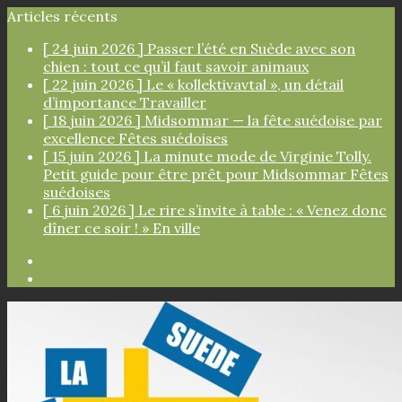
Articles récents
[ 24 juin 2026 ]
Passer l’été en Suède avec son
chien : tout ce qu’il faut savoir
animaux
[ 22 juin 2026 ]
Le « kollektivavtal », un détail
d’importance
Travailler
[ 18 juin 2026 ]
Midsommar — la fête suédoise par
excellence
Fêtes suédoises
[ 15 juin 2026 ]
La minute mode de Virginie Tolly.
Petit guide pour être prêt pour Midsommar
Fêtes
suédoises
[ 6 juin 2026 ]
Le rire s’invite à table : « Venez donc
dîner ce soir ! »
En ville
Facebook
Instagram