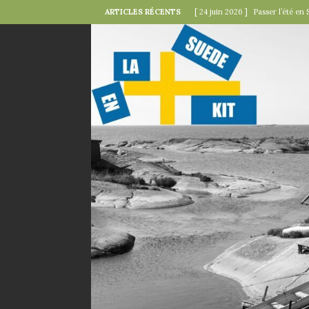
ARTICLES RÉCENTS
[ 24 juin 2026 ]
Passer l’été en 
[ 22 juin 2026 ]
Le « kollektivav
[ 18 juin 2026 ]
Midsommar — la 
[ 15 juin 2026 ]
La minute mode 
SUÉDOISES
[ 6 juin 2026 ]
Le rire s’invite 