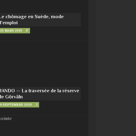
Le chômage en Suède, mode
d’emploi
25 MARS 2019
17
RANDO — La traversée de la réserve
de Görväln
9 SEPTEMBRE 2020
2