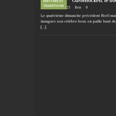
Gävlebocken, le bo
HISTOIRE ET
TRADITIONS
17 décembre 2023
Ben
0
Le quatrième dimanche précédent Noël marque
inaugure son célèbre bouc en paille haut de 
[…]