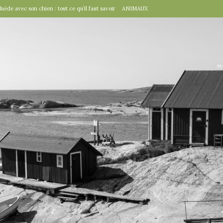
Suède avec son chien : tout ce qu’il faut savoir
ANIMAUX
tal », un détail d’importance
TRAVAILLER
fête suédoise par excellence
FÊTES SUÉDOISES
de Virginie Tolly. Petit guide pour être prêt pour Midsommar
FÊTES
à table : « Venez donc dîner ce soir ! »
EN VILLE