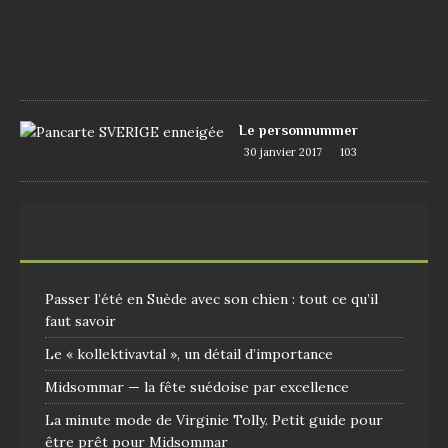
1
7
1
0
9
Le personnummer
30 janvier 2017
103
Passer l’été en Suède avec son chien : tout ce qu’il
faut savoir
Le « kollektivavtal », un détail d’importance
Midsommar — la fête suédoise par excellence
La minute mode de Virginie Tolly. Petit guide pour
être prêt pour Midsommar