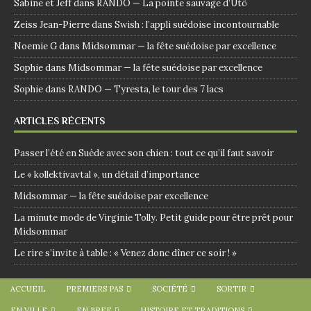
Sabine et Jeff
dans
RANDO — La pointe sauvage d’Utö
Zeiss Jean-Pierre
dans
Swish : l’appli suédoise incontournable
Noemie G
dans
Midsommar — la fête suédoise par excellence
Sophie
dans
Midsommar — la fête suédoise par excellence
Sophie
dans
RANDO — Tyresta, le tour des 7 lacs
ARTICLES RÉCENTS
Passer l’été en Suède avec son chien : tout ce qu’il faut savoir
Le « kollektivavtal », un détail d’importance
Midsommar — la fête suédoise par excellence
La minute mode de Virginie Tolly. Petit guide pour être prêt pour
Midsommar
Le rire s’invite à table : « Venez donc dîner ce soir ! »
ACCUEIL
PREMIERS PAS
SOCIÉTÉ
SORTIR
EN VILLE
EN BREF
HISTOIRE ET TRADITIONS