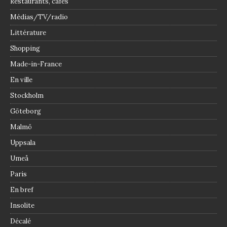
Restaurants, cafés
Médias/TV/radio
Littérature
Shopping
Made-in-France
En ville
Stockholm
Göteborg
Malmö
Uppsala
Umeå
Paris
En bref
Insolite
Décalé