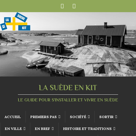
LA SUÈDE EN KIT
LE GUIDE POUR S'INSTALLER ET VIVRE EN SUÈDE
ACCUEIL
PREMIERS PAS
SOCIÉTÉ
SORTIR
EN VILLE
EN BREF
HISTOIRE ET TRADITIONS