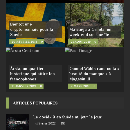
Bientôt une
cryptomonnaie pour la
Ma stuga à Grinda, un
Suède
week-end sur une île
20 FÉVRIER 2018
0
21 AOÛT 2019
0
Årsta, un quartier
Gunnel Wåhlstrand ou la «
historique qui attire les
beauté du manque » à
francophones
Magasin III
16 JANVIER 2024
0
2 MARS 2017
0
ARTICLES POPULAIRES
Le covid-19 en Suède au jour le jour
4 février 2022
181