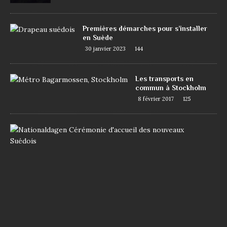
Premières démarches pour s’installer
en Suède
30 janvier 2023
144
Les transports en
commun à Stockholm
8 février 2017
125
D
e
m
a
n
d
e
r
l
a
n